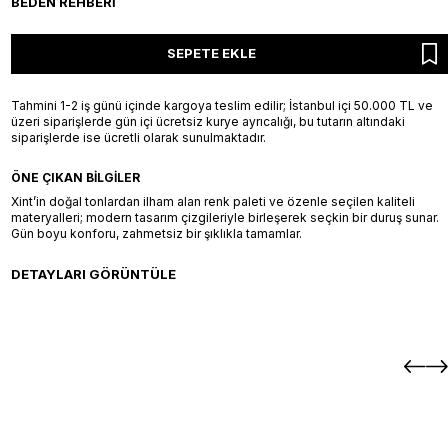
BEDEN REHBERI
SEPETE EKLE
Tahmini 1-2 iş günü içinde kargoya teslim edilir; İstanbul içi 50.000 TL ve
üzeri siparişlerde gün içi ücretsiz kurye ayrıcalığı, bu tutarın altındaki
siparişlerde ise ücretli olarak sunulmaktadır.
ÖNE ÇIKAN BILGILER
Xint’in doğal tonlardan ilham alan renk paleti ve özenle seçilen kaliteli
materyalleri; modern tasarım çizgileriyle birleşerek seçkin bir duruş sunar.
Gün boyu konforu, zahmetsiz bir şıklıkla tamamlar.
DETAYLARI GÖRÜNTÜLE
+2 Renk
egular Fit Elbise
Beyaz %100 Keten Regular Fit Elbis
SEPETE EKLE / +
SEPETE 
XS
S
M
L
XL