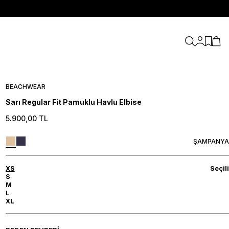
Hesabım
Favori
Sepe
BEACHWEAR
Sarı Regular Fit Pamuklu Havlu Elbise
5.900,00
TL
ŞAMPANYA
XS
Seçili
S
M
L
XL