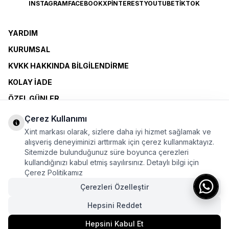
INSTAGRAM
FACEBOOK
X
PINTEREST
YOUTUBE
TIKTOK
YARDIM
KURUMSAL
KVKK HAKKINDA BILGILENDIRME
KOLAY İADE
ÖZEL GÜNLER
XINT CLUB
Çerez Kullanımı
BAYI OLMAK İSTIYORUM
Xint markası olarak, sizlere daha iyi hizmet sağlamak ve
alışveriş deneyiminizi arttırmak için çerez kullanmaktayız.
Sitemizde bulunduğunuz süre boyunca çerezleri
ÜYELİK SÖZLEŞMESİ
kullandığınızı kabul etmiş sayılırsınız. Detaylı bilgi için
MESAFELİ SATIŞ SÖZLEŞMESİ
Çerez Politikamız
KİŞİSEL VERİLERE İLİŞKİN BİLGİLENDİRME
Çerezleri Özelleştir
Hepsini Reddet
Bu sayfada yer alan görsellerde yapay zekâ teknolojileri kullanılmıştır.
Hepsini Kabul Et