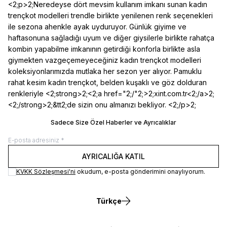
<2;p>2;Neredeyse dört mevsim kullanım imkanı sunan kadın
trençkot modelleri trendle birlikte yenilenen renk seçenekleri
ile sezona ahenkle ayak uyduruyor. Günlük giyime ve
haftasonuna sağladığı uyum ve diğer giysilerle birlikte rahatça
kombin yapabilme imkanının getirdiği konforla birlikte asla
giymekten vazgeçemeyeceğiniz kadın trençkot modelleri
koleksiyonlarımızda mutlaka her sezon yer alıyor. Pamuklu
rahat kesim kadın trençkot, belden kuşaklı ve göz dolduran
renkleriyle <2;strong>2;<2;a href="2;/"2;>2;xint.com.tr<2;/a>2;
<2;/strong>2;&tt2;de sizin onu almanızı bekliyor. <2;/p>2;
Sadece Size Özel Haberler ve Ayrıcalıklar
AYRICALIĞA KATIL
KVKK Sözleşmesi'ni
okudum, e-posta gönderimini onaylıyorum.
Türkçe