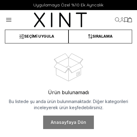
Uygulamaya Özel %10 Ek Ayrıcalık
Hesabı
Favor
Sep
SEÇIMI UYGULA
SIRALAMA
Ürün bulunamadı
Bu listede şu anda ürün bulunmamaktadır. Diğer kategorileri
inceleyerek ürün keşfedebilirsiniz.
Anasayfaya Dön