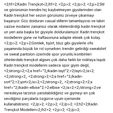
<2;h1>2;Kadın Trençkot<2;/h1>2; <2;p>2; <2;/p>2; <2;p>2;Stil
ve görünümün trendini hiç kaybetmeyen giysilerinden olan
Kadın trençkot her sezon görünümü zirveye çıkarmayı
başarıyor. Göz dolduran casual stillerin tamamlayıcısı ve tabiri
caizse modanın zamansız olarak nitelendirdiği kadın trençkot
un yeri asla başka bir giysiyle doldurulamıyor. Kadın trençkot
modellerini güne ve haftasonuna adapte etmek çok kolay.
<2;/p>2; <2;p>2;Gömlek, tişört, bluz gibi giysilerle ofis
yaşamında büyük bir rol oynarken; trendin getirdiği sweatshirt
ve sweat pantolon üzerinde spor yorumlu kombinleri
zihinlerdeki trençkot algısını çok daha farklı bir noktaya taşıdı.
Kadın trençkot modellerini sadece spor giyim değil,
<2;strong>2;<2;a href="2;/kadin-tayt"2;>2;tayt<2;/a>2;
<2;/strong>2;, <2;strong>2;<2;a href="2;/kadin-
sort"2;>2;şort<2;/a>2;<2;/strong>2;, <2;strong>2;<2;a
href="2;/kadin-elbise"2;>2;elbise <2;/a>2;<2;/strong>2;ve
neredeyse tarzınızı yansıtabildiğiniz ve giymeyi en çok
sevdiğiniz parçalarla özgürce uyum içerisinde
kullanabilirsiniz. <2;/p>2; <2;p>2; <2;/p>2; <2;h2>2;Kadın
Trençkot Modelleri<2;/h2>2; <2;p>2; <2;/p>2;