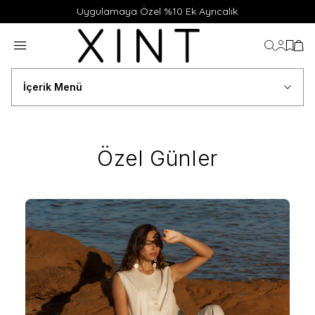
Uygulamaya Özel %10 Ek Ayrıcalık
Hesabı
Favor
Sep
İçerik Menü
Özel Günler