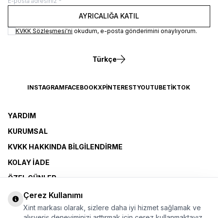
AYRICALIĞA KATIL
KVKK Sözleşmesi'ni
okudum, e-posta gönderimini onaylıyorum.
Türkçe
INSTAGRAM
FACEBOOK
X
PINTEREST
YOUTUBE
TIKTOK
YARDIM
KURUMSAL
KVKK HAKKINDA BILGILENDIRME
KOLAY İADE
ÖZEL GÜNLER
XINT CLUB
Çerez Kullanımı
Xint markası olarak, sizlere daha iyi hizmet sağlamak ve
BAYI OLMAK İSTIYORUM
alışveriş deneyiminizi arttırmak için çerez kullanmaktayız.