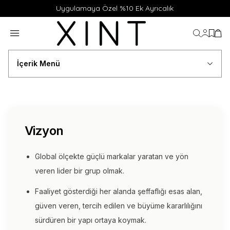
Uygulamaya Özel %10 Ek Ayrıcalık
Hesabı
Favor
Sep
İçerik Menü
Vizyon
Global ölçekte güçlü markalar yaratan ve yön
veren lider bir grup olmak.
Faaliyet gösterdiği her alanda şeffaflığı esas alan,
güven veren, tercih edilen ve büyüme kararlılığını
sürdüren bir yapı ortaya koymak.