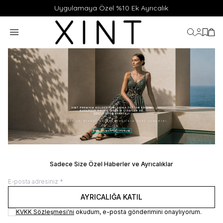
Uygulamaya Özel %10 Ek Ayrıcalık
Hesabı
Favor
Sep
Sadece Size Özel Haberler ve Ayrıcalıklar
AYRICALIĞA KATIL
KVKK Sözleşmesi'ni
okudum, e-posta gönderimini onaylıyorum.