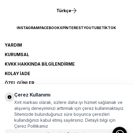
Türkçe
INSTAGRAM
FACEBOOK
X
PINTEREST
YOUTUBE
TIKTOK
YARDIM
KURUMSAL
KVKK HAKKINDA BILGILENDIRME
KOLAY İADE
ÖZEL GÜNLER
XINT CLUB
Çerez Kullanımı
BAYI OLMAK İSTIYORUM
Xint markası olarak, sizlere daha iyi hizmet sağlamak ve
alışveriş deneyiminizi arttırmak için çerez kullanmaktayız.
Sitemizde bulunduğunuz süre boyunca çerezleri
ÜYELİK SÖZLEŞMESİ
kullandığınızı kabul etmiş sayılırsınız. Detaylı bilgi için
MESAFELİ SATIŞ SÖZLEŞMESİ
Çerez Politikamız
KİŞİSEL VERİLERE İLİŞKİN BİLGİLENDİRME