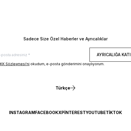
TL
12.500,00
TL
eri: Boy 177 cm / Göğüs 81 cm / Bel 61 cm
Manken Ölçüleri: Boy 177 cm 
m Manken Üzerindeki Beden: 36/S
/ Kalça 78 cm Manken Üzeri
ERI
BEDEN REHBERI
Sadece Size Özel Haberler ve Ayrıcalıklar
AYRICALIĞA KATI
KK Sözleşmesi'ni
okudum, e-posta gönderimini onaylıyorum.
Türkçe
INSTAGRAM
FACEBOOK
X
PINTEREST
YOUTUBE
TIKTOK