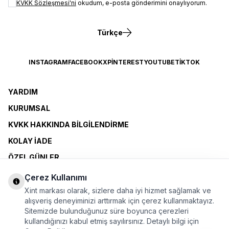
KVKK Sözleşmesi'ni
okudum, e-posta gönderimini onaylıyorum.
Türkçe
INSTAGRAM
FACEBOOK
X
PINTEREST
YOUTUBE
TIKTOK
YARDIM
KURUMSAL
KVKK HAKKINDA BILGILENDIRME
KOLAY İADE
ÖZEL GÜNLER
XINT CLUB
Çerez Kullanımı
BAYI OLMAK İSTIYORUM
Xint markası olarak, sizlere daha iyi hizmet sağlamak ve
alışveriş deneyiminizi arttırmak için çerez kullanmaktayız.
Sitemizde bulunduğunuz süre boyunca çerezleri
ÜYELİK SÖZLEŞMESİ
kullandığınızı kabul etmiş sayılırsınız. Detaylı bilgi için