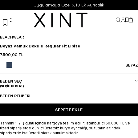
Uygulamaya Özel %10 Ek Ayrıcalık
Hesabı
Favor
Sep
BEACHWEAR
Beyaz Pamuk Dokulu Regular Fit Elbise
7.500,00
TL
BEYAZ
BEDEN SEÇ
(SEÇILI BEDEN:
)
BEDEN REHBERI
SEPETE EKLE
Tahmini 1-2 iş günü içinde kargoya teslim edilir; İstanbul içi 50.000 TL ve
üzeri siparişlerde gün içi ücretsiz kurye ayrıcalığı, bu tutarın altındaki
siparişlerde ise ücretli olarak sunulmaktadır.