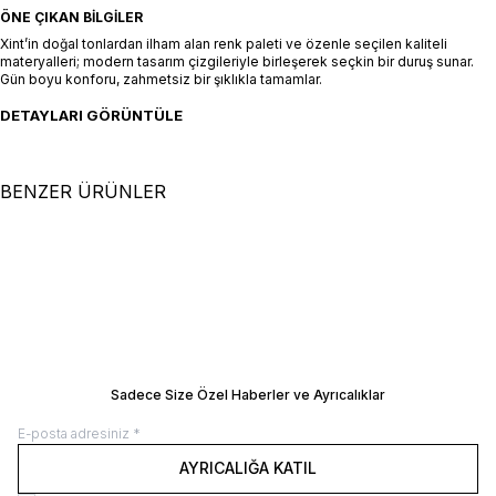
ÖNE ÇIKAN BILGILER
Xint’in doğal tonlardan ilham alan renk paleti ve özenle seçilen kaliteli
materyalleri; modern tasarım çizgileriyle birleşerek seçkin bir duruş sunar.
Gün boyu konforu, zahmetsiz bir şıklıkla tamamlar.
DETAYLARI GÖRÜNTÜLE
BENZER ÜRÜNLER
+2 Renk
XS
S
M
L
XL
XS
S
M
L
XL
Turkuaz Doğal Dökümlü Oversize
Siyah Modal Karışımlı Oversize
Elbise
SEPETE EKLE / +
Elbise
SEPETE EKLE / +
9.500,00
TL
16.500,00
TL
Manken Ölçüleri: Boy 177 cm / Göğüs 81
Manken Ölçüleri: Boy 177 cm / Göğüs 8
cm / Bel 61 cm / Kalça 78 cm Manken
cm / Bel 61 cm / Kalça 78 cm Manken
Üzerindeki Beden: 36/S
Üzerindeki Beden: 36/S
BEDEN REHBERI
BEDEN REHBERI
Sadece Size Özel Haberler ve Ayrıcalıklar
AYRICALIĞA KATIL