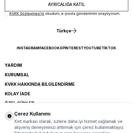
AYRICALIĞA KATIL
KVKK Sözleşmesi'ni
okudum, e-posta gönderimini onaylıyorum.
Türkçe
INSTAGRAM
FACEBOOK
X
PINTEREST
YOUTUBE
TIKTOK
YARDIM
KURUMSAL
KVKK HAKKINDA BILGILENDIRME
KOLAY İADE
ÖZEL GÜNLER
XINT CLUB
Çerez Kullanımı
Xint markası olarak, sizlere daha iyi hizmet sağlamak ve
BAYI OLMAK İSTIYORUM
alışveriş deneyiminizi arttırmak için çerez kullanmaktayız.