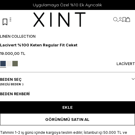
Uygulamaya Özel %10 Ek Ayrıcalık
Hesabı
Favor
Sep
LINEN COLLECTION
Lacivert %100 Keten Regular Fit Ceket
19.000,00
TL
46
48
50
52
54
S
M
L
XL
XXL
SEPETE EKLE / +
SEPETE EKLE / +
LACİVERT
BEDEN SEÇ
(SEÇILI BEDEN:
)
BEDEN REHBERI
EKLE
GÖRÜNÜMÜ SATIN AL
Tahmini 1-2 iş günü içinde kargoya teslim edilir; İstanbul içi 50.000 TL ve