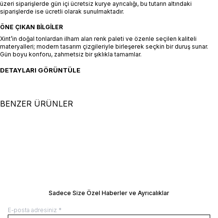
üzeri siparişlerde gün içi ücretsiz kurye ayrıcalığı, bu tutarın altındaki
siparişlerde ise ücretli olarak sunulmaktadır.
ÖNE ÇIKAN BILGILER
Xint’in doğal tonlardan ilham alan renk paleti ve özenle seçilen kaliteli
materyalleri; modern tasarım çizgileriyle birleşerek seçkin bir duruş sunar.
Gün boyu konforu, zahmetsiz bir şıklıkla tamamlar.
DETAYLARI GÖRÜNTÜLE
BENZER ÜRÜNLER
+2 Renk
46
48
50
52
54
46
48
50
52
54
Siyah Formunu Koruyan Regular Fit
Naturel Keten Karışımlı Regular Fit
Ceket
SEPETE EKLE / +
Ceket
SEPETE EKLE / +
15.500,00
TL
11.500,00
TL
Manken Ölçüleri: Boy 190 cm / Göğüs 95
Manken Ölçüleri: Boy 190 cm / Göğüs 
/ Bel 79 / Kalça 95
/ Bel 79 / Kalça 95
Manken Üzerindeki Beden: 32/M
Manken Üzerindeki Beden: 32/M
BEDEN REHBERI
BEDEN REHBERI
Sadece Size Özel Haberler ve Ayrıcalıklar