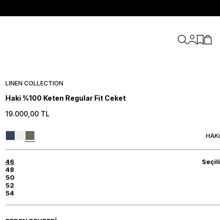
Hesabım
Favori
Sepe
LINEN COLLECTION
Haki %100 Keten Regular Fit Ceket
19.000,00
TL
HAKi
46
Seçili
48
50
52
54