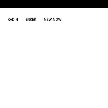
KADIN
ERKEK
NEW NOW
46
48
50
52
54
SEPETE EKLE / +