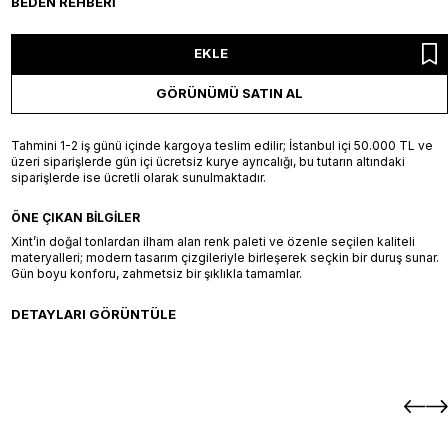
BEDEN REHBERI
EKLE
GÖRÜNÜMÜ SATIN AL
Tahmini 1-2 iş günü içinde kargoya teslim edilir; İstanbul içi 50.000 TL ve
üzeri siparişlerde gün içi ücretsiz kurye ayrıcalığı, bu tutarın altındaki
siparişlerde ise ücretli olarak sunulmaktadır.
ÖNE ÇIKAN BILGILER
Xint’in doğal tonlardan ilham alan renk paleti ve özenle seçilen kaliteli
materyalleri; modern tasarım çizgileriyle birleşerek seçkin bir duruş sunar.
Gün boyu konforu, zahmetsiz bir şıklıkla tamamlar.
DETAYLARI GÖRÜNTÜLE