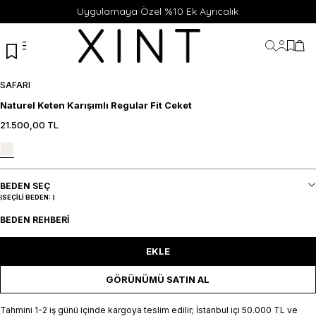
Uygulamaya Özel %10 Ek Ayrıcalık
Hesabı
Favor
Sep
SAFARI
Naturel Keten Karışımlı Regular Fit Ceket
21.500,00
TL
46
48
50
52
54
SEPETE EKLE / +
BEDEN SEÇ
(SEÇILI BEDEN:
)
BEDEN REHBERI
EKLE
GÖRÜNÜMÜ SATIN AL
Tahmini 1-2 iş günü içinde kargoya teslim edilir; İstanbul içi 50.000 TL ve