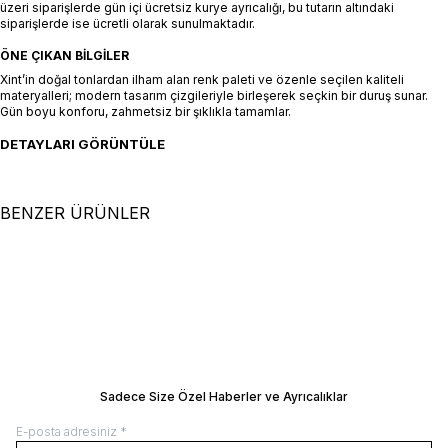
üzeri siparişlerde gün içi ücretsiz kurye ayrıcalığı, bu tutarın altındaki
siparişlerde ise ücretli olarak sunulmaktadır.
ÖNE ÇIKAN BILGILER
Xint’in doğal tonlardan ilham alan renk paleti ve özenle seçilen kaliteli
materyalleri; modern tasarım çizgileriyle birleşerek seçkin bir duruş sunar.
Gün boyu konforu, zahmetsiz bir şıklıkla tamamlar.
DETAYLARI GÖRÜNTÜLE
BENZER ÜRÜNLER
+2 Renk
46
48
50
52
54
46
48
50
52
54
Siyah Formunu Koruyan Regular Fit
Naturel Keten Karışımlı Regular Fit
Ceket
SEPETE EKLE / +
Ceket
SEPETE EKLE / +
15.500,00
TL
11.500,00
TL
Manken Ölçüleri: Boy 190 cm / Göğüs 95
Manken Ölçüleri: Boy 190 cm / Göğüs 
/ Bel 79 / Kalça 95
/ Bel 79 / Kalça 95
Manken Üzerindeki Beden: 32/M
Manken Üzerindeki Beden: 32/M
BEDEN REHBERI
BEDEN REHBERI
Sadece Size Özel Haberler ve Ayrıcalıklar