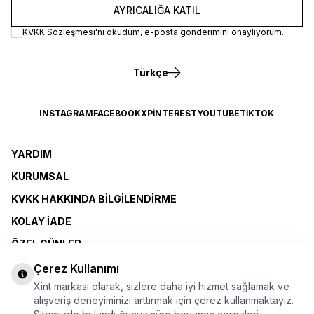
AYRICALIĞA KATIL
KVKK Sözleşmesi'ni
okudum, e-posta gönderimini onaylıyorum.
Türkçe
INSTAGRAM
FACEBOOK
X
PINTEREST
YOUTUBE
TIKTOK
YARDIM
KURUMSAL
KVKK HAKKINDA BILGILENDIRME
KOLAY İADE
ÖZEL GÜNLER
XINT CLUB
Çerez Kullanımı
Xint markası olarak, sizlere daha iyi hizmet sağlamak ve
BAYI OLMAK İSTIYORUM
alışveriş deneyiminizi arttırmak için çerez kullanmaktayız.