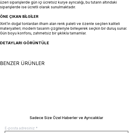
üzeri siparişlerde gün içi ücretsiz kurye ayrıcalığı, bu tutarın altındaki
siparişlerde ise ücretli olarak sunulmaktadır.
ÖNE ÇIKAN BILGILER
Xint’in doğal tonlardan ilham alan renk paleti ve özenle seçilen kaliteli
materyalleri; modern tasarım çizgileriyle birleşerek seçkin bir duruş sunar.
Gün boyu konforu, zahmetsiz bir şıklıkla tamamlar.
DETAYLARI GÖRÜNTÜLE
BENZER ÜRÜNLER
+2 Renk
+2 Renk
XS
S
M
L
XL
XS
S
M
L
XL
Siyah Doğal Akışlı Oversize
Siyah Pamuk Dokulu Regular Fit
Pantolon
SEPETE EKLE / +
Pantolon
SEPETE EKLE / +
9.500,00
TL
11.500,00
TL
Manken Ölçüleri: Boy 177 cm / Göğüs 81
Manken Ölçüleri: Boy 177 cm / Göğüs 8
cm / Bel 61 cm / Kalça 78 cm Manken
cm / Bel 61 cm / Kalça 78 cm Manken
Üzerindeki Beden: 36/S
Üzerindeki Beden: 36/S
BEDEN REHBERI
BEDEN REHBERI
Sadece Size Özel Haberler ve Ayrıcalıklar