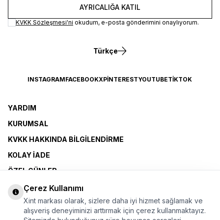
AYRICALIĞA KATIL
KVKK Sözleşmesi'ni
okudum, e-posta gönderimini onaylıyorum.
Türkçe
INSTAGRAM
FACEBOOK
X
PINTEREST
YOUTUBE
TIKTOK
YARDIM
KURUMSAL
KVKK HAKKINDA BILGILENDIRME
KOLAY İADE
ÖZEL GÜNLER
XINT CLUB
Çerez Kullanımı
Xint markası olarak, sizlere daha iyi hizmet sağlamak ve
BAYI OLMAK İSTIYORUM
alışveriş deneyiminizi arttırmak için çerez kullanmaktayız.