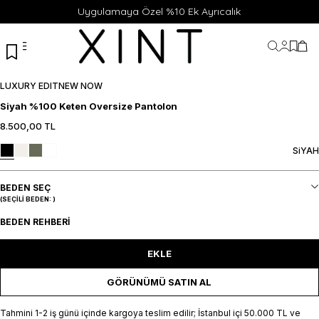
Uygulamaya Özel %10 Ek Ayrıcalık
Hesabı
Favor
Sep
LUXURY EDIT
NEW NOW
Siyah %100 Keten Oversize Pantolon
8.500,00
TL
XS
S
M
L
XL
SEPETE EKLE / +
SiYAH
BEDEN SEÇ
(SEÇILI BEDEN:
)
BEDEN REHBERI
EKLE
GÖRÜNÜMÜ SATIN AL
Tahmini 1-2 iş günü içinde kargoya teslim edilir; İstanbul içi 50.000 TL ve