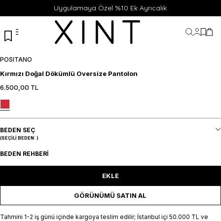
Uygulamaya Özel %10 Ek Ayrıcalık
Hesabı
Favor
Sep
POSITANO
Kırmızı Doğal Dökümlü Oversize Pantolon
6.500,00
TL
XS
S
M
L
XL
SEPETE EKLE / +
BEDEN SEÇ
(SEÇILI BEDEN:
)
BEDEN REHBERI
EKLE
GÖRÜNÜMÜ SATIN AL
Tahmini 1-2 iş günü içinde kargoya teslim edilir; İstanbul içi 50.000 TL ve