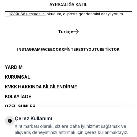
AYRICALIĞA KATIL
KVKK Sözleşmesi'ni
okudum, e-posta gönderimini onaylıyorum.
Türkçe
INSTAGRAM
FACEBOOK
X
PINTEREST
YOUTUBE
TIKTOK
YARDIM
KURUMSAL
KVKK HAKKINDA BILGILENDIRME
KOLAY İADE
ÖZEL GÜNLER
XINT CLUB
Çerez Kullanımı
BAYI OLMAK İSTIYORUM
Xint markası olarak, sizlere daha iyi hizmet sağlamak ve
alışveriş deneyiminizi arttırmak için çerez kullanmaktayız.