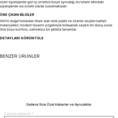
üzeri siparişlerde gün içi ücretsiz kurye ayrıcalığı, bu tutarın altındaki
siparişlerde ise ücretli olarak sunulmaktadır.
ÖNE ÇIKAN BILGILER
Xint’in doğal tonlardan ilham alan renk paleti ve özenle seçilen kaliteli
materyalleri; modern tasarım çizgileriyle birleşerek seçkin bir duruş sunar.
Gün boyu konforu, zahmetsiz bir şıklıkla tamamlar.
DETAYLARI GÖRÜNTÜLE
BENZER ÜRÜNLER
+5 Renk
+2 Renk
XS
S
M
L
XL
XS
S
M
L
XL
Siyah %100 Keten Oversize
Siyah Doğal Akışlı Oversize
Pantolon
SEPETE EKLE / +
Pantolon
SEPETE EKLE / +
8.500,00
TL
9.500,00
TL
Manken Ölçüleri: Boy 177 cm / Göğüs 81
Manken Ölçüleri: Boy 177 cm / Göğüs 8
cm / Bel 61 cm / Kalça 78 cm Manken
cm / Bel 61 cm / Kalça 78 cm Manken
Üzerindeki Beden: 36/S
Üzerindeki Beden: 36/S
BEDEN REHBERI
BEDEN REHBERI
Sadece Size Özel Haberler ve Ayrıcalıklar