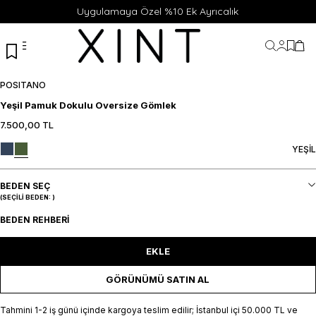
Uygulamaya Özel %10 Ek Ayrıcalık
Hesabı
Favor
Sep
POSITANO
Yeşil Pamuk Dokulu Oversize Gömlek
7.500,00
TL
XS
S
M
L
XL
SEPETE EKLE / +
YEŞİL
BEDEN SEÇ
(SEÇILI BEDEN:
)
BEDEN REHBERI
EKLE
GÖRÜNÜMÜ SATIN AL
Tahmini 1-2 iş günü içinde kargoya teslim edilir; İstanbul içi 50.000 TL ve