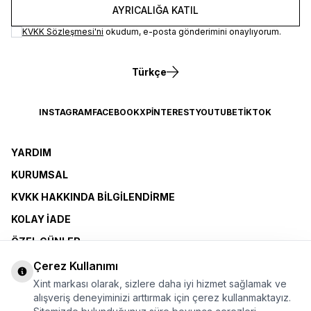
AYRICALIĞA KATIL
KVKK Sözleşmesi'ni
okudum, e-posta gönderimini onaylıyorum.
Türkçe
INSTAGRAM
FACEBOOK
X
PINTEREST
YOUTUBE
TIKTOK
YARDIM
KURUMSAL
KVKK HAKKINDA BILGILENDIRME
KOLAY İADE
ÖZEL GÜNLER
XINT CLUB
Çerez Kullanımı
Xint markası olarak, sizlere daha iyi hizmet sağlamak ve
BAYI OLMAK İSTIYORUM
alışveriş deneyiminizi arttırmak için çerez kullanmaktayız.