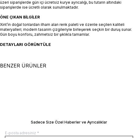
üzeri siparişlerde gün içi ücretsiz kurye ayrıcalığı, bu tutarın altındaki
siparişlerde ise ücretli olarak sunulmaktadır.
ÖNE ÇIKAN BILGILER
Xint’in doğal tonlardan ilham alan renk paleti ve özenle seçilen kaliteli
materyalleri; modern tasarım çizgileriyle birleşerek seçkin bir duruş sunar.
Gün boyu konforu, zahmetsiz bir şıklıkla tamamlar.
DETAYLARI GÖRÜNTÜLE
BENZER ÜRÜNLER
+5 Renk
XS
S
M
L
XL
XS
S
M
L
XL
Beyaz Pamuk Dokulu Oversize
Siyah %100 Keten Oversize
Gömlek
SEPETE EKLE / +
Gömlek
SEPETE EKLE / +
7.500,00
TL
7.500,00
TL
Manken Ölçüleri: Boy 177 cm / Göğüs 81
Manken Ölçüleri: Boy 177 cm / Göğüs 8
cm / Bel 61 cm / Kalça 78 cm Manken
cm / Bel 61 cm / Kalça 78 cm Manken
Üzerindeki Beden: 36/S
Üzerindeki Beden: 36/S
BEDEN REHBERI
BEDEN REHBERI
Sadece Size Özel Haberler ve Ayrıcalıklar