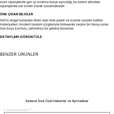
üzeri siparişlerde gün içi ücretsiz kurye ayrıcalığı, bu tutarın altındaki
siparişlerde ise ücretli olarak sunulmaktadır.
ÖNE ÇIKAN BILGILER
Xint’in doğal tonlardan ilham alan renk paleti ve özenle seçilen kaliteli
materyalleri; modern tasarım çizgileriyle birleşerek seçkin bir duruş sunar.
Gün boyu konforu, zahmetsiz bir şıklıkla tamamlar.
DETAYLARI GÖRÜNTÜLE
BENZER ÜRÜNLER
+5 Renk
XS
S
M
L
XL
XS
S
M
L
XL
Beyaz Pamuk Dokulu Oversize
Siyah %100 Keten Oversize
Gömlek
SEPETE EKLE / +
Gömlek
SEPETE EKLE / +
7.500,00
TL
7.500,00
TL
Manken Ölçüleri: Boy 177 cm / Göğüs 81
Manken Ölçüleri: Boy 177 cm / Göğüs 8
cm / Bel 61 cm / Kalça 78 cm Manken
cm / Bel 61 cm / Kalça 78 cm Manken
Üzerindeki Beden: 36/S
Üzerindeki Beden: 36/S
BEDEN REHBERI
BEDEN REHBERI
Sadece Size Özel Haberler ve Ayrıcalıklar