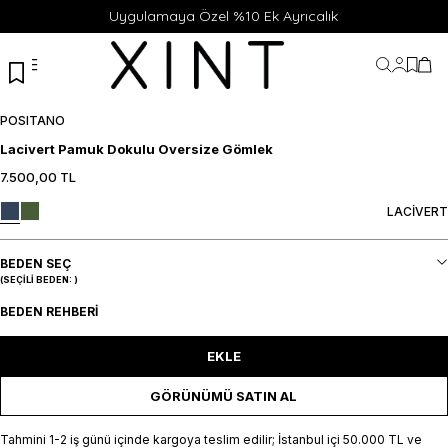
Uygulamaya Özel %10 Ek Ayrıcalık
Hesabı
Favor
Sep
POSITANO
Lacivert Pamuk Dokulu Oversize Gömlek
7.500,00
TL
XS
S
M
L
XL
SEPETE EKLE / +
LACİVERT
BEDEN SEÇ
(SEÇILI BEDEN:
)
BEDEN REHBERI
EKLE
GÖRÜNÜMÜ SATIN AL
Tahmini 1-2 iş günü içinde kargoya teslim edilir; İstanbul içi 50.000 TL ve