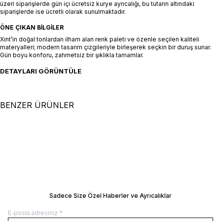
üzeri siparişlerde gün içi ücretsiz kurye ayrıcalığı, bu tutarın altındaki
siparişlerde ise ücretli olarak sunulmaktadır.
ÖNE ÇIKAN BILGILER
Xint’in doğal tonlardan ilham alan renk paleti ve özenle seçilen kaliteli
materyalleri; modern tasarım çizgileriyle birleşerek seçkin bir duruş sunar.
Gün boyu konforu, zahmetsiz bir şıklıkla tamamlar.
DETAYLARI GÖRÜNTÜLE
BENZER ÜRÜNLER
XS
S
M
L
XL
XS
S
M
L
XL
Haki Pamuk Dokulu Oversize Etek
Haki Pamuk Dokulu Regular Fit
SEPETE EKLE / +
Etek
SEPETE EKLE / +
8.500,00
TL
9.500,00
TL
Manken Ölçüleri: Boy 177 cm / Göğüs 81
Manken Ölçüleri: Boy 177 cm / Göğüs 8
cm / Bel 61 cm / Kalça 78 cm Manken
cm / Bel 61 cm / Kalça 78 cm Manken
Üzerindeki Beden: 36/S
Üzerindeki Beden: 36/S
BEDEN REHBERI
BEDEN REHBERI
Sadece Size Özel Haberler ve Ayrıcalıklar