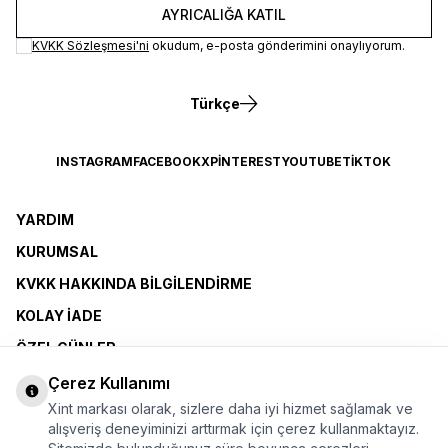
AYRICALIĞA KATIL
KVKK Sözleşmesi'ni
okudum, e-posta gönderimini onaylıyorum.
Türkçe
INSTAGRAM
FACEBOOK
X
PINTEREST
YOUTUBE
TIKTOK
YARDIM
KURUMSAL
KVKK HAKKINDA BILGILENDIRME
KOLAY İADE
ÖZEL GÜNLER
XINT CLUB
Çerez Kullanımı
Xint markası olarak, sizlere daha iyi hizmet sağlamak ve
BAYI OLMAK İSTIYORUM
alışveriş deneyiminizi arttırmak için çerez kullanmaktayız.