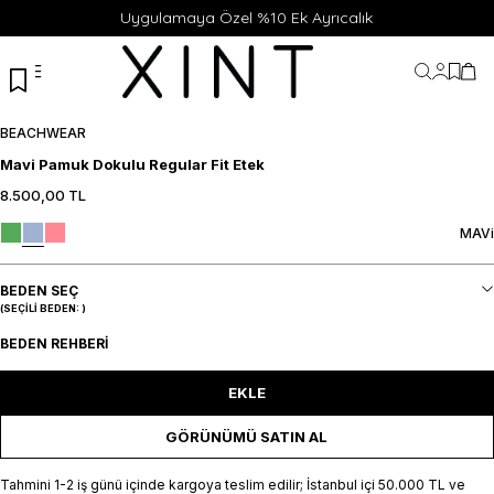
Uygulamaya Özel %10 Ek Ayrıcalık
Hesabı
Favor
Sep
BEACHWEAR
Mavi Pamuk Dokulu Regular Fit Etek
8.500,00
TL
XS
S
M
L
SEPETE EKLE / +
MAVi
BEDEN SEÇ
(SEÇILI BEDEN:
)
BEDEN REHBERI
EKLE
GÖRÜNÜMÜ SATIN AL
Tahmini 1-2 iş günü içinde kargoya teslim edilir; İstanbul içi 50.000 TL ve