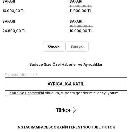
SAFARI
SAFARI
11.900,00
TL
10.900,00
TL
11.900,00
TL
SAFARI
SAFARI
10.900,00
TL
24.600,00
TL
10.900,00
TL
Önceki
Sonraki
Sadece Size Özel Haberler ve Ayrıcalıklar
AYRICALIĞA KATIL
KVKK Sözleşmesi'ni
okudum, e-posta gönderimini onaylıyorum.
Türkçe
INSTAGRAM
FACEBOOK
X
PINTEREST
YOUTUBE
TIKTOK