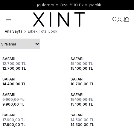
Uygulamaya Özel %10 Ek Ayrıcalık
Hesabı
Favor
Sep
Ana Sayfa
Erkek Total Look
SAFARI
SAFARI
12.700,00
TL
15.100,00
TL
12.700,00
TL
15.100,00
TL
SAFARI
SAFARI
14.400,00
TL
10.700,00
TL
SAFARI
SAFARI
9.900,00
TL
15.100,00
TL
9.900,00
TL
15.100,00
TL
SAFARI
SAFARI
17.900,00
TL
14.500,00
TL
17.900,00
TL
14.500,00
TL