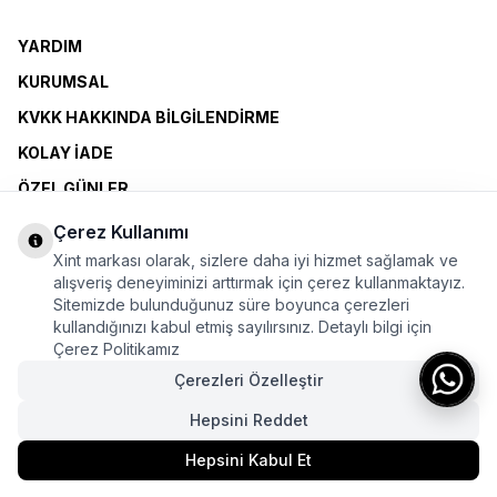
YARDIM
KURUMSAL
KVKK HAKKINDA BILGILENDIRME
KOLAY İADE
ÖZEL GÜNLER
XINT CLUB
Çerez Kullanımı
BAYI OLMAK İSTIYORUM
Xint markası olarak, sizlere daha iyi hizmet sağlamak ve
alışveriş deneyiminizi arttırmak için çerez kullanmaktayız.
Sitemizde bulunduğunuz süre boyunca çerezleri
ÜYELİK SÖZLEŞMESİ
kullandığınızı kabul etmiş sayılırsınız. Detaylı bilgi için
MESAFELİ SATIŞ SÖZLEŞMESİ
Çerez Politikamız
KİŞİSEL VERİLERE İLİŞKİN BİLGİLENDİRME
Çerezleri Özelleştir
Hepsini Reddet
Bu sayfada yer alan görsellerde yapay zekâ teknolojileri kullanılmıştır.
Hepsini Kabul Et