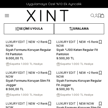
Uygulamaya Özel %10 Ek Ayrıcalık
Hesabı
Favor
Sep
SEÇIMI UYGULA
SIRALAMA
LUXURY EDIT
NEW
+2 Renk
LUXURY EDIT
NEW
+5 Renk
46
48
50
52
54
46
48
50
52
54
NOW
NOW
Siyah Formunu Koruyan Regular
Siyah %100 Keten Regular Fit
SEPETE EKLE / +
SEPETE EKLE / +
Fit Pantolon
Pantolon
9.000,00
TL
9.500,00
TL
Sepette 1.000 TL Hediye
Sepette 1.000 TL Hediye
LUXURY EDIT
NEW
+3 Renk
LUXURY EDIT
NEW
+2 Renk
46
48
50
52
54
S
M
L
XL
XXL
NOW
NOW
Siyah Formunu Koruyan Slim Fit
Siyah Formunu Koruyan Regular
SEPETE EKLE / +
SEPETE EKLE / +
Jogger
Fit Jogger
8.500,00
TL
8.500,00
TL
Sepette 1.000 TL Hediye
Sepette 1.000 TL Hediye
LUXURY EDIT
NEW
+2 Renk
LUXURY EDIT
NEW NOW
46
48
50
52
54
S
M
L
XL
XXL
NOW
Siyah Formunu Koruyan Slim Fit