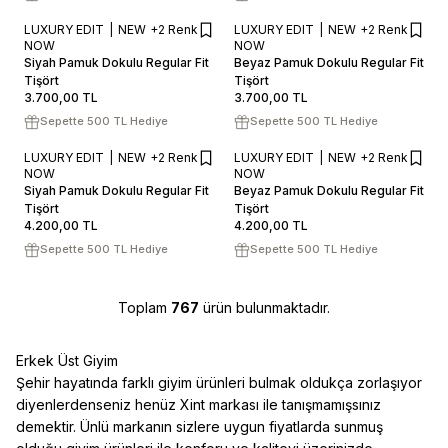
LUXURY EDIT
NEW
+2 Renk
LUXURY EDIT
NEW
+2 Renk
S
M
L
XL
XXL
S
M
L
XL
XXL
NOW
NOW
Siyah Pamuk Dokulu Regular Fit
Beyaz Pamuk Dokulu Regular Fit
SEPETE EKLE / +
SEPETE EKLE / +
Tişört
Tişört
3.700,00
TL
3.700,00
TL
Sepette 500 TL Hediye
Sepette 500 TL Hediye
LUXURY EDIT
NEW
+2 Renk
LUXURY EDIT
NEW
+2 Renk
S
M
L
XL
XXL
S
M
L
XL
XXL
NOW
NOW
Siyah Pamuk Dokulu Regular Fit
Beyaz Pamuk Dokulu Regular Fit
SEPETE EKLE / +
SEPETE EKLE / +
Tişört
Tişört
4.200,00
TL
4.200,00
TL
Sepette 500 TL Hediye
Sepette 500 TL Hediye
Toplam
767
ürün bulunmaktadır.
Erkek Üst Giyim
Şehir hayatında farklı giyim ürünleri bulmak oldukça zorlaşıyor
diyenlerdenseniz henüz Xint markası ile tanışmamışsınız
demektir. Ünlü markanın sizlere uygun fiyatlarda sunmuş