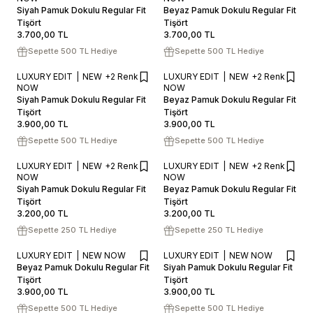
Siyah Pamuk Dokulu Regular Fit
Beyaz Pamuk Dokulu Regular Fit
SEPETE EKLE / +
SEPETE EKLE / +
Tişört
Tişört
3.700,00
TL
3.700,00
TL
Sepette 500 TL Hediye
Sepette 500 TL Hediye
LUXURY EDIT
NEW
+2 Renk
LUXURY EDIT
NEW
+2 Renk
S
M
L
XL
XXL
S
M
L
XL
XXL
NOW
NOW
Siyah Pamuk Dokulu Regular Fit
Beyaz Pamuk Dokulu Regular Fit
SEPETE EKLE / +
SEPETE EKLE / +
Tişört
Tişört
3.900,00
TL
3.900,00
TL
Sepette 500 TL Hediye
Sepette 500 TL Hediye
LUXURY EDIT
NEW
+2 Renk
LUXURY EDIT
NEW
+2 Renk
S
M
L
XL
XXL
S
M
L
XL
XXL
NOW
NOW
Siyah Pamuk Dokulu Regular Fit
Beyaz Pamuk Dokulu Regular Fit
SEPETE EKLE / +
SEPETE EKLE / +
Tişört
Tişört
3.200,00
TL
3.200,00
TL
Sepette 250 TL Hediye
Sepette 250 TL Hediye
LUXURY EDIT
NEW NOW
LUXURY EDIT
NEW NOW
S
M
L
XL
XXL
S
M
L
XL
XXL
Beyaz Pamuk Dokulu Regular Fit
Siyah Pamuk Dokulu Regular Fit
Tişört
SEPETE EKLE / +
Tişört
SEPETE EKLE / +
3.900,00
TL
3.900,00
TL
Sepette 500 TL Hediye
Sepette 500 TL Hediye