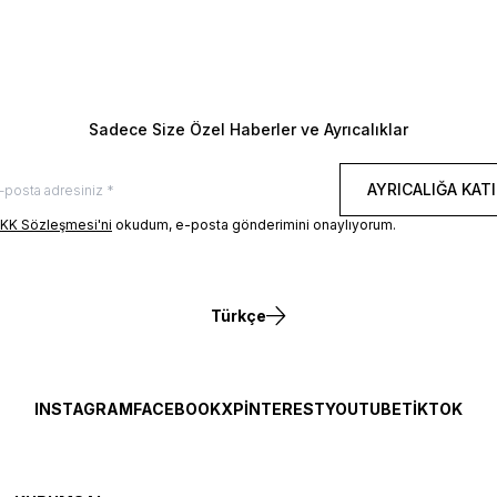
Kalça 95
indeki Beden: 32/M
Manken Üzerindeki Beden: 
ERI
BEDEN REHBERI
Sadece Size Özel Haberler ve Ayrıcalıklar
AYRICALIĞA KATI
KK Sözleşmesi'ni
okudum, e-posta gönderimini onaylıyorum.
Türkçe
INSTAGRAM
FACEBOOK
X
PINTEREST
YOUTUBE
TIKTOK