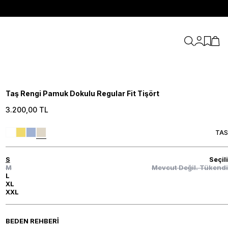
Hesabım
Favori
Sepe
Taş Rengi Pamuk Dokulu Regular Fit Tişört
3.200,00
TL
TAS
S
Seçili
M
Mevcut Değil. Tükendi
L
XL
XXL
BEDEN REHBERI