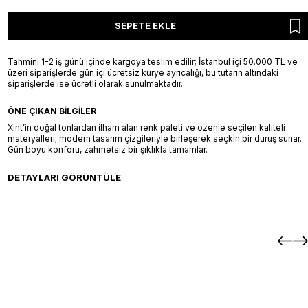
SEPETE EKLE
Tahmini 1-2 iş günü içinde kargoya teslim edilir; İstanbul içi 50.000 TL ve
üzeri siparişlerde gün içi ücretsiz kurye ayrıcalığı, bu tutarın altındaki
siparişlerde ise ücretli olarak sunulmaktadır.
ÖNE ÇIKAN BILGILER
Xint’in doğal tonlardan ilham alan renk paleti ve özenle seçilen kaliteli
materyalleri; modern tasarım çizgileriyle birleşerek seçkin bir duruş sunar.
Gün boyu konforu, zahmetsiz bir şıklıkla tamamlar.
DETAYLARI GÖRÜNTÜLE
+2 Renk
ular Fit Tişört
Siyah Pamuk Dokulu Regular Fit Tiş
SEPETE EKLE / +
SEPETE 
S
M
L
XL
XXL
4.900,00
TL
/ Göğüs 95 / Bel 79 /
Manken Ölçüleri: Boy 190 cm / Göğüs 95 / Be