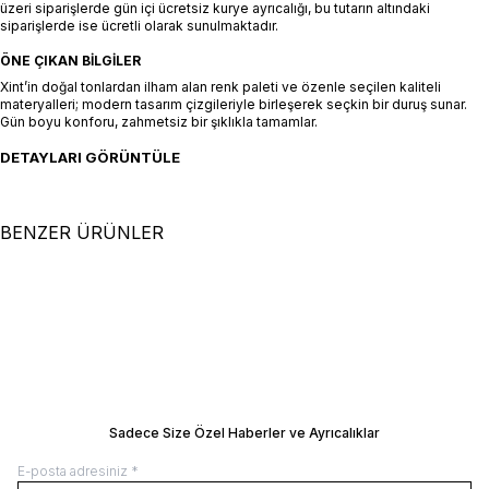
üzeri siparişlerde gün içi ücretsiz kurye ayrıcalığı, bu tutarın altındaki
siparişlerde ise ücretli olarak sunulmaktadır.
ÖNE ÇIKAN BILGILER
Xint’in doğal tonlardan ilham alan renk paleti ve özenle seçilen kaliteli
materyalleri; modern tasarım çizgileriyle birleşerek seçkin bir duruş sunar.
Gün boyu konforu, zahmetsiz bir şıklıkla tamamlar.
DETAYLARI GÖRÜNTÜLE
BENZER ÜRÜNLER
+2 Renk
+4 Renk
S
M
L
XL
XXL
46
48
50
52
54
Siyah Formunu Koruyan Regular Fit
Beyaz Pamuk Dokulu Regular Fit
Jogger
SEPETE EKLE / +
Jogger
SEPETE EKLE / +
8.500,00
TL
8.500,00
TL
Manken Ölçüleri: Boy 190 cm / Göğüs 95
Manken Ölçüleri: Boy 190 cm / Göğüs 
/ Bel 79 / Kalça 95
/ Bel 79 / Kalça 95
Manken Üzerindeki Beden: 32/M
Manken Üzerindeki Beden: 32/M
BEDEN REHBERI
BEDEN REHBERI
Sadece Size Özel Haberler ve Ayrıcalıklar