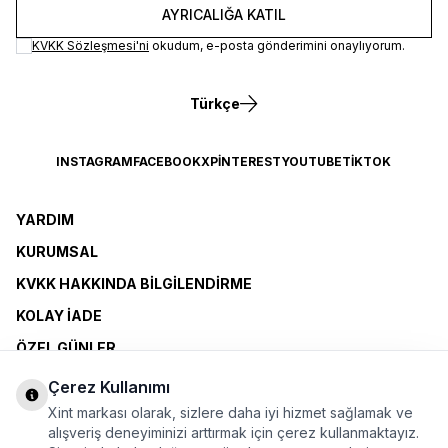
AYRICALIĞA KATIL
KVKK Sözleşmesi'ni
okudum, e-posta gönderimini onaylıyorum.
Türkçe
INSTAGRAM
FACEBOOK
X
PINTEREST
YOUTUBE
TIKTOK
YARDIM
KURUMSAL
KVKK HAKKINDA BILGILENDIRME
KOLAY İADE
ÖZEL GÜNLER
XINT CLUB
Çerez Kullanımı
BAYI OLMAK İSTIYORUM
Xint markası olarak, sizlere daha iyi hizmet sağlamak ve
alışveriş deneyiminizi arttırmak için çerez kullanmaktayız.