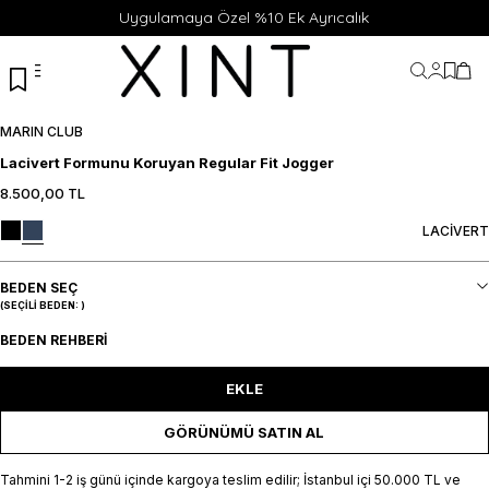
Uygulamaya Özel %10 Ek Ayrıcalık
Hesabı
Favor
Sep
MARIN CLUB
Lacivert Formunu Koruyan Regular Fit Jogger
8.500,00
TL
S
M
L
XL
XXL
SEPETE EKLE / +
LACİVERT
BEDEN SEÇ
(SEÇILI BEDEN:
)
BEDEN REHBERI
EKLE
GÖRÜNÜMÜ SATIN AL
Tahmini 1-2 iş günü içinde kargoya teslim edilir; İstanbul içi 50.000 TL ve