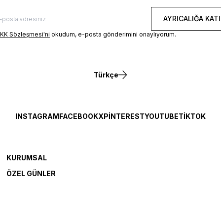
AYRICALIĞA KATI
KK Sözleşmesi'ni
okudum, e-posta gönderimini onaylıyorum.
Türkçe
INSTAGRAM
FACEBOOK
X
PINTEREST
YOUTUBE
TIKTOK
KURUMSAL
ÖZEL GÜNLER