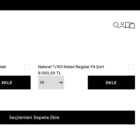
Hesabım
Favori
Sepe
mlek
Naturel %100 Keten Regular Fit Şort
8.000,00
TL
EKLE
EKLE
Seçilenleri Sepete Ekle