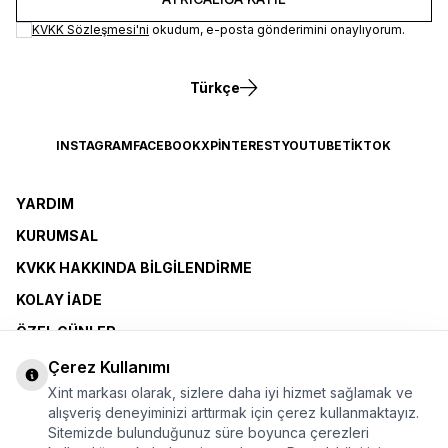
KVKK Sözleşmesi'ni
okudum, e-posta gönderimini onaylıyorum.
Türkçe
INSTAGRAM
FACEBOOK
X
PINTEREST
YOUTUBE
TIKTOK
YARDIM
KURUMSAL
KVKK HAKKINDA BILGILENDIRME
KOLAY İADE
ÖZEL GÜNLER
XINT CLUB
Çerez Kullanımı
Xint markası olarak, sizlere daha iyi hizmet sağlamak ve
BAYI OLMAK İSTIYORUM
alışveriş deneyiminizi arttırmak için çerez kullanmaktayız.
Sitemizde bulunduğunuz süre boyunca çerezleri