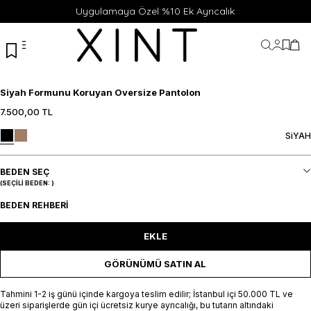
Uygulamaya Özel %10 Ek Ayrıcalık
Hesabı
Favor
Sep
Siyah Formunu Koruyan Oversize Pantolon
7.500,00
TL
XS
S
M
L
XL
XS
S
M
L
XL
SiYAH
SEPETE EKLE / +
SEPETE EKLE / +
BEDEN SEÇ
(SEÇILI BEDEN:
)
BEDEN REHBERI
EKLE
GÖRÜNÜMÜ SATIN AL
Tahmini 1-2 iş günü içinde kargoya teslim edilir; İstanbul içi 50.000 TL ve
üzeri siparişlerde gün içi ücretsiz kurye ayrıcalığı, bu tutarın altındaki