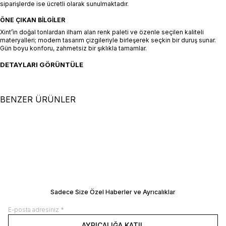
siparişlerde ise ücretli olarak sunulmaktadır.
ÖNE ÇIKAN BILGILER
Xint’in doğal tonlardan ilham alan renk paleti ve özenle seçilen kaliteli
materyalleri; modern tasarım çizgileriyle birleşerek seçkin bir duruş sunar.
Gün boyu konforu, zahmetsiz bir şıklıkla tamamlar.
DETAYLARI GÖRÜNTÜLE
BENZER ÜRÜNLER
XS
S
M
L
XL
XS
S
M
L
XL
Haki Pamuk Dokulu Oversize Etek
Haki Pamuk Dokulu Regular Fit
SEPETE EKLE / +
Etek
SEPETE EKLE / +
8.500,00
TL
9.500,00
TL
Manken Ölçüleri: Boy 177 cm / Göğüs 81
Manken Ölçüleri: Boy 177 cm / Göğüs 8
cm / Bel 61 cm / Kalça 78 cm Manken
cm / Bel 61 cm / Kalça 78 cm Manken
Üzerindeki Beden: 36/S
Üzerindeki Beden: 36/S
BEDEN REHBERI
BEDEN REHBERI
Sadece Size Özel Haberler ve Ayrıcalıklar
AYRICALIĞA KATIL