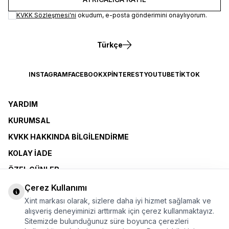
KVKK Sözleşmesi'ni
okudum, e-posta gönderimini onaylıyorum.
Türkçe
INSTAGRAM
FACEBOOK
X
PINTEREST
YOUTUBE
TIKTOK
YARDIM
KURUMSAL
KVKK HAKKINDA BILGILENDIRME
KOLAY İADE
ÖZEL GÜNLER
XINT CLUB
Çerez Kullanımı
Xint markası olarak, sizlere daha iyi hizmet sağlamak ve
BAYI OLMAK İSTIYORUM
alışveriş deneyiminizi arttırmak için çerez kullanmaktayız.
Sitemizde bulunduğunuz süre boyunca çerezleri