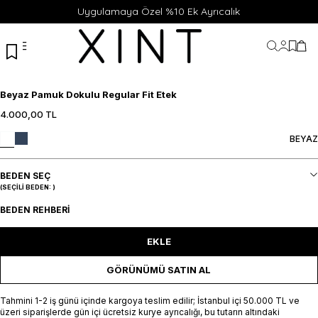
Uygulamaya Özel %10 Ek Ayrıcalık
Hesabı
Favor
Sep
Beyaz Pamuk Dokulu Regular Fit Etek
4.000,00
TL
XS
S
M
L
XL
XS
S
M
L
XL
BEYAZ
SEPETE EKLE / +
SEPETE EKLE / +
BEDEN SEÇ
(SEÇILI BEDEN:
)
BEDEN REHBERI
EKLE
GÖRÜNÜMÜ SATIN AL
Tahmini 1-2 iş günü içinde kargoya teslim edilir; İstanbul içi 50.000 TL ve
üzeri siparişlerde gün içi ücretsiz kurye ayrıcalığı, bu tutarın altındaki