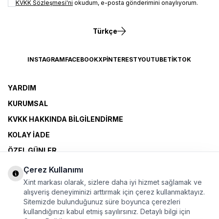
KVKK Sözleşmesi'ni
okudum, e-posta gönderimini onaylıyorum.
Türkçe
INSTAGRAM
FACEBOOK
X
PINTEREST
YOUTUBE
TIKTOK
YARDIM
KURUMSAL
KVKK HAKKINDA BILGILENDIRME
KOLAY İADE
ÖZEL GÜNLER
XINT CLUB
Çerez Kullanımı
BAYI OLMAK İSTIYORUM
Xint markası olarak, sizlere daha iyi hizmet sağlamak ve
alışveriş deneyiminizi arttırmak için çerez kullanmaktayız.
Sitemizde bulunduğunuz süre boyunca çerezleri
ÜYELİK SÖZLEŞMESİ
kullandığınızı kabul etmiş sayılırsınız. Detaylı bilgi için