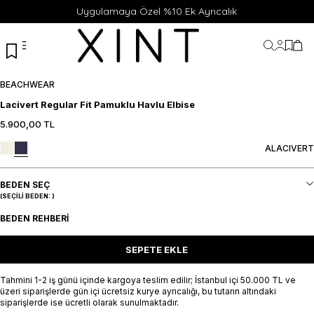
Uygulamaya Özel %10 Ek Ayrıcalık
Hesabı
Favor
Sep
BEACHWEAR
Lacivert Regular Fit Pamuklu Havlu Elbise
5.900,00
TL
ALACIVERT
BEDEN SEÇ
(SEÇILI BEDEN:
)
BEDEN REHBERI
SEPETE EKLE
Tahmini 1-2 iş günü içinde kargoya teslim edilir; İstanbul içi 50.000 TL ve
üzeri siparişlerde gün içi ücretsiz kurye ayrıcalığı, bu tutarın altındaki
siparişlerde ise ücretli olarak sunulmaktadır.