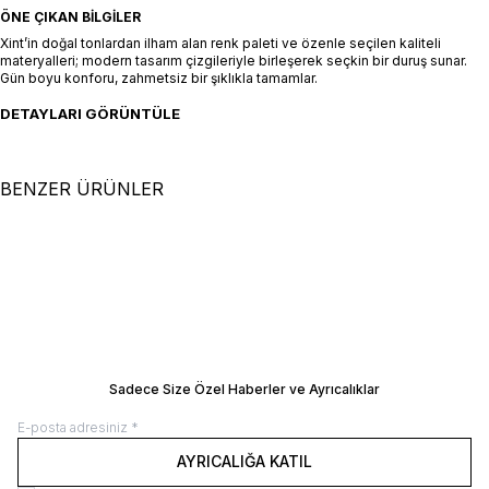
ÖNE ÇIKAN BILGILER
Xint’in doğal tonlardan ilham alan renk paleti ve özenle seçilen kaliteli
materyalleri; modern tasarım çizgileriyle birleşerek seçkin bir duruş sunar.
Gün boyu konforu, zahmetsiz bir şıklıkla tamamlar.
DETAYLARI GÖRÜNTÜLE
BENZER ÜRÜNLER
+2 Renk
XS
S
M
L
XL
XS
S
M
L
XL
Turkuaz Doğal Dökümlü Oversize
Siyah Modal Karışımlı Oversize
Elbise
SEPETE EKLE / +
Elbise
SEPETE EKLE / +
9.500,00
TL
16.500,00
TL
Manken Ölçüleri: Boy 177 cm / Göğüs 81
Manken Ölçüleri: Boy 177 cm / Göğüs 8
cm / Bel 61 cm / Kalça 78 cm Manken
cm / Bel 61 cm / Kalça 78 cm Manken
Üzerindeki Beden: 36/S
Üzerindeki Beden: 36/S
BEDEN REHBERI
BEDEN REHBERI
Sadece Size Özel Haberler ve Ayrıcalıklar
AYRICALIĞA KATIL