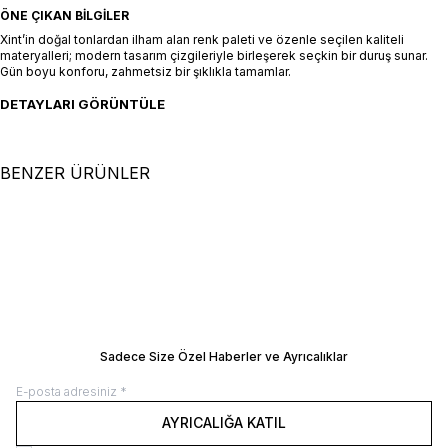
ÖNE ÇIKAN BILGILER
Xint’in doğal tonlardan ilham alan renk paleti ve özenle seçilen kaliteli
materyalleri; modern tasarım çizgileriyle birleşerek seçkin bir duruş sunar.
Gün boyu konforu, zahmetsiz bir şıklıkla tamamlar.
DETAYLARI GÖRÜNTÜLE
BENZER ÜRÜNLER
+2 Renk
XS
S
M
L
XL
XS
S
M
L
XL
Turkuaz Doğal Dökümlü Oversize
Siyah Modal Karışımlı Oversize
Elbise
SEPETE EKLE / +
Elbise
SEPETE EKLE / +
9.500,00
TL
16.500,00
TL
Manken Ölçüleri: Boy 177 cm / Göğüs 81
Manken Ölçüleri: Boy 177 cm / Göğüs 8
cm / Bel 61 cm / Kalça 78 cm Manken
cm / Bel 61 cm / Kalça 78 cm Manken
Üzerindeki Beden: 36/S
Üzerindeki Beden: 36/S
BEDEN REHBERI
BEDEN REHBERI
Sadece Size Özel Haberler ve Ayrıcalıklar
AYRICALIĞA KATIL