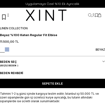
Uygulamaya Özel %10 Ek Ayrıcalık
Hesabı
Favor
Sep
LINEN COLLECTION
Beyaz %100 Keten Regular Fit Elbise
11.500,00
TL
BEYAZ
BEDEN SEÇ
(SEÇILI BEDEN:
)
BEDEN REHBERI
SEPETE EKLE
Tahmini 1-2 iş günü içinde kargoya teslim edilir; İstanbul içi 50.000 TL ve
üzeri siparişlerde gün içi ücretsiz kurye ayrıcalığı, bu tutarın altındaki
siparişlerde ise ücretli olarak sunulmaktadır.