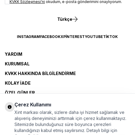
KVKK Sözleşmesi'ni
okudum, e-posta gönderimini onaylıyorum.
Türkçe
INSTAGRAM
FACEBOOK
X
PINTEREST
YOUTUBE
TIKTOK
YARDIM
KURUMSAL
KVKK HAKKINDA BILGILENDIRME
KOLAY İADE
ÖZEL GÜNLER
XINT CLUB
Çerez Kullanımı
BAYI OLMAK İSTIYORUM
Xint markası olarak, sizlere daha iyi hizmet sağlamak ve
alışveriş deneyiminizi arttırmak için çerez kullanmaktayız.
Sitemizde bulunduğunuz süre boyunca çerezleri
ÜYELİK SÖZLEŞMESİ
kullandığınızı kabul etmiş sayılırsınız. Detaylı bilgi için