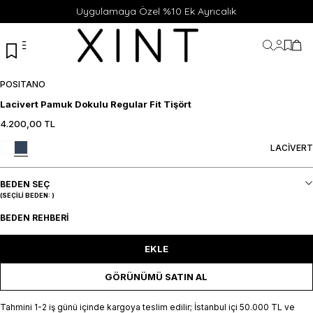
Uygulamaya Özel %10 Ek Ayrıcalık
Hesabı
Favor
Sep
POSITANO
Lacivert Pamuk Dokulu Regular Fit Tişört
4.200,00
TL
46
48
50
52
54
SEPETE EKLE / +
LACİVERT
BEDEN SEÇ
(SEÇILI BEDEN:
)
BEDEN REHBERI
EKLE
GÖRÜNÜMÜ SATIN AL
Tahmini 1-2 iş günü içinde kargoya teslim edilir; İstanbul içi 50.000 TL ve