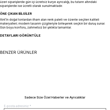
üzeri siparişlerde gün içi ücretsiz kurye ayrıcalığı, bu tutarın altındaki
siparişlerde ise ücretli olarak sunulmaktadır.
ÖNE ÇIKAN BILGILER
Xint’in doğal tonlardan ilham alan renk paleti ve özenle seçilen kaliteli
materyalleri; modern tasarım çizgileriyle birleşerek seçkin bir duruş sunar.
Gün boyu konforu, zahmetsiz bir şıklıkla tamamlar.
DETAYLARI GÖRÜNTÜLE
BENZER ÜRÜNLER
+2 Renk
+3 Renk
S
M
L
XL
XXL
S
M
L
XL
XXL
Siyah Pamuk Dokulu Regular Fit
Siyah Pamuk Dokulu Regular Fit
Tişört
SEPETE EKLE / +
Tişört
SEPETE EKLE / +
5.900,00
TL
4.900,00
TL
Manken Ölçüleri: Boy 190 cm / Göğüs 95
Manken Ölçüleri: Boy 190 cm / Göğüs 
/ Bel 79 / Kalça 95
/ Bel 79 / Kalça 95
Manken Üzerindeki Beden: 32/M
Manken Üzerindeki Beden: 32/M
BEDEN REHBERI
BEDEN REHBERI
Sadece Size Özel Haberler ve Ayrıcalıklar