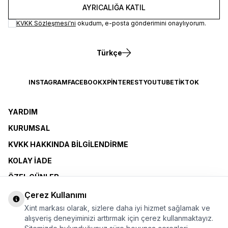
AYRICALIĞA KATIL
KVKK Sözleşmesi'ni
okudum, e-posta gönderimini onaylıyorum.
Türkçe
INSTAGRAM
FACEBOOK
X
PINTEREST
YOUTUBE
TIKTOK
YARDIM
KURUMSAL
KVKK HAKKINDA BILGILENDIRME
KOLAY İADE
ÖZEL GÜNLER
XINT CLUB
Çerez Kullanımı
Xint markası olarak, sizlere daha iyi hizmet sağlamak ve
BAYI OLMAK İSTIYORUM
alışveriş deneyiminizi arttırmak için çerez kullanmaktayız.