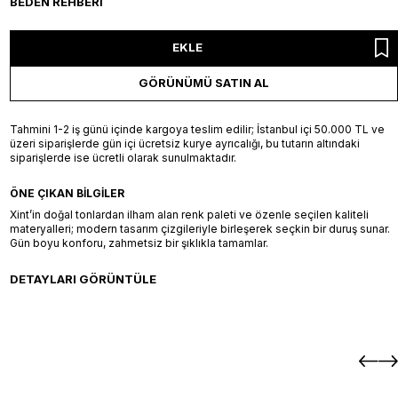
BEDEN REHBERI
EKLE
GÖRÜNÜMÜ SATIN AL
Tahmini 1-2 iş günü içinde kargoya teslim edilir; İstanbul içi 50.000 TL ve
üzeri siparişlerde gün içi ücretsiz kurye ayrıcalığı, bu tutarın altındaki
siparişlerde ise ücretli olarak sunulmaktadır.
ÖNE ÇIKAN BILGILER
Xint’in doğal tonlardan ilham alan renk paleti ve özenle seçilen kaliteli
materyalleri; modern tasarım çizgileriyle birleşerek seçkin bir duruş sunar.
Gün boyu konforu, zahmetsiz bir şıklıkla tamamlar.
DETAYLARI GÖRÜNTÜLE