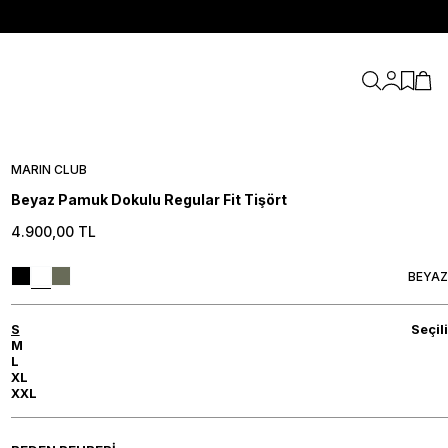
Hesabım
Favori
Sepe
MARIN CLUB
Beyaz Pamuk Dokulu Regular Fit Tişört
4.900,00
TL
BEYAZ
S
Seçili
M
L
XL
XXL