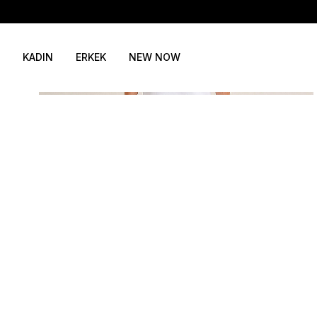
KADIN
ERKEK
NEW NOW
46
48
50
52
54
SEPETE EKLE / +