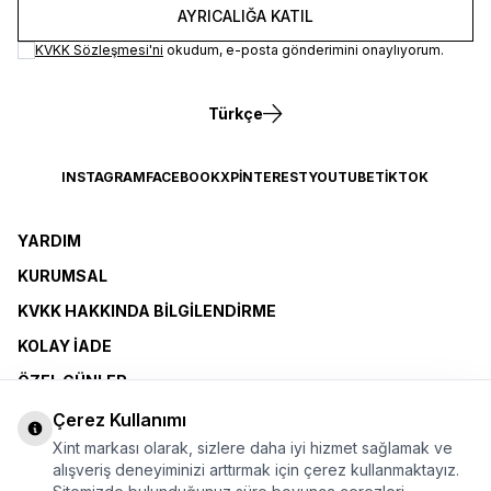
AYRICALIĞA KATIL
KVKK Sözleşmesi'ni
okudum, e-posta gönderimini onaylıyorum.
Türkçe
INSTAGRAM
FACEBOOK
X
PINTEREST
YOUTUBE
TIKTOK
YARDIM
KURUMSAL
KVKK HAKKINDA BILGILENDIRME
KOLAY İADE
ÖZEL GÜNLER
XINT CLUB
Çerez Kullanımı
Xint markası olarak, sizlere daha iyi hizmet sağlamak ve
BAYI OLMAK İSTIYORUM
alışveriş deneyiminizi arttırmak için çerez kullanmaktayız.