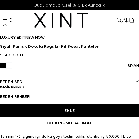
Uygulamaya Özel %10 Ek Ayrıcalık
Hesabı
Favor
Sep
LUXURY EDIT
NEW NOW
Siyah Pamuk Dokulu Regular Fit Sweat Pantolon
5.500,00
TL
S
M
L
XL
XXL
SEPETE EKLE / +
SiYAH
BEDEN SEÇ
(SEÇILI BEDEN:
)
BEDEN REHBERI
EKLE
GÖRÜNÜMÜ SATIN AL
Tahmini 1-2 iş günü içinde kargoya teslim edilir; İstanbul içi 50.000 TL ve