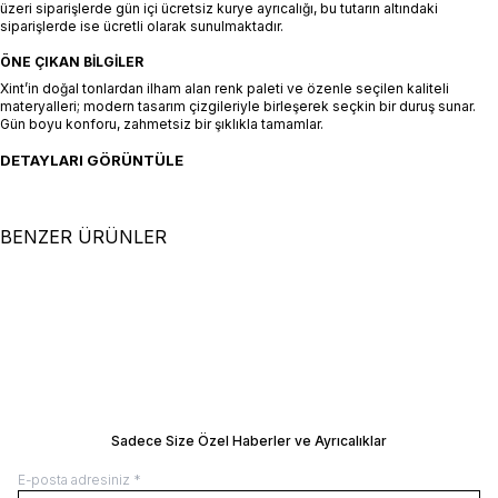
üzeri siparişlerde gün içi ücretsiz kurye ayrıcalığı, bu tutarın altındaki
siparişlerde ise ücretli olarak sunulmaktadır.
ÖNE ÇIKAN BILGILER
Xint’in doğal tonlardan ilham alan renk paleti ve özenle seçilen kaliteli
materyalleri; modern tasarım çizgileriyle birleşerek seçkin bir duruş sunar.
Gün boyu konforu, zahmetsiz bir şıklıkla tamamlar.
DETAYLARI GÖRÜNTÜLE
BENZER ÜRÜNLER
+2 Renk
+2 Renk
S
M
L
XL
XXL
S
M
L
XL
XXL
Beyaz Pamuk Dokulu Regular Fit
Siyah Pamuk Dokulu Regular Fit
Sweat Pantolon
SEPETE EKLE / +
Sweat Pantolon
SEPETE EKLE / +
7.000,00
TL
7.000,00
TL
Manken Ölçüleri: Boy 190 cm / Göğüs 95
Manken Ölçüleri: Boy 190 cm / Göğüs 
/ Bel 79 / Kalça 95
/ Bel 79 / Kalça 95
Manken Üzerindeki Beden: 32/M
Manken Üzerindeki Beden: 32/M
BEDEN REHBERI
BEDEN REHBERI
Sadece Size Özel Haberler ve Ayrıcalıklar