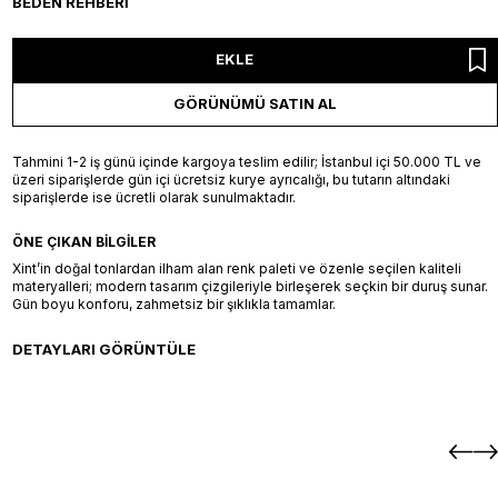
BEDEN REHBERI
EKLE
GÖRÜNÜMÜ SATIN AL
Tahmini 1-2 iş günü içinde kargoya teslim edilir; İstanbul içi 50.000 TL ve
üzeri siparişlerde gün içi ücretsiz kurye ayrıcalığı, bu tutarın altındaki
siparişlerde ise ücretli olarak sunulmaktadır.
ÖNE ÇIKAN BILGILER
Xint’in doğal tonlardan ilham alan renk paleti ve özenle seçilen kaliteli
materyalleri; modern tasarım çizgileriyle birleşerek seçkin bir duruş sunar.
Gün boyu konforu, zahmetsiz bir şıklıkla tamamlar.
DETAYLARI GÖRÜNTÜLE