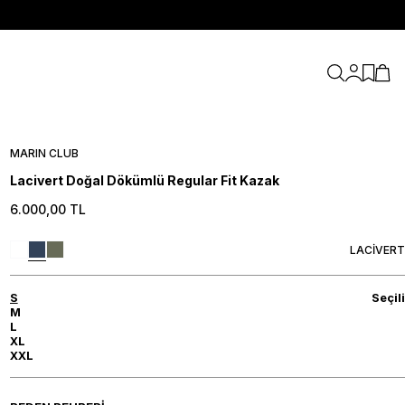
Hesabım
Favori
Sepe
MARIN CLUB
Lacivert Doğal Dökümlü Regular Fit Kazak
6.000,00
TL
LACİVERT
S
Seçili
M
L
XL
XXL