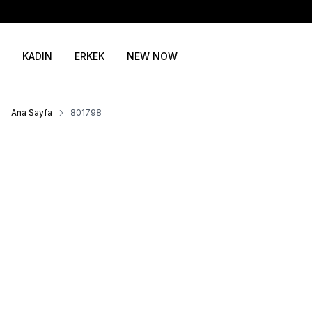
KADIN
ERKEK
NEW NOW
Ana Sayfa
801798