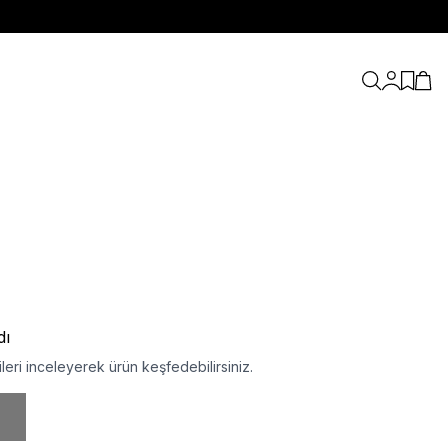
Hesabım
Favori
Sepe
dı
eri inceleyerek ürün keşfedebilirsiniz.
n