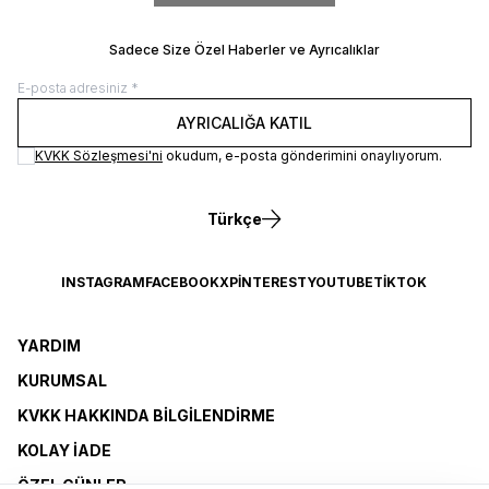
Sadece Size Özel Haberler ve Ayrıcalıklar
AYRICALIĞA KATIL
KVKK Sözleşmesi'ni
okudum, e-posta gönderimini onaylıyorum.
Türkçe
INSTAGRAM
FACEBOOK
X
PINTEREST
YOUTUBE
TIKTOK
YARDIM
KURUMSAL
KVKK HAKKINDA BILGILENDIRME
KOLAY İADE
ÖZEL GÜNLER