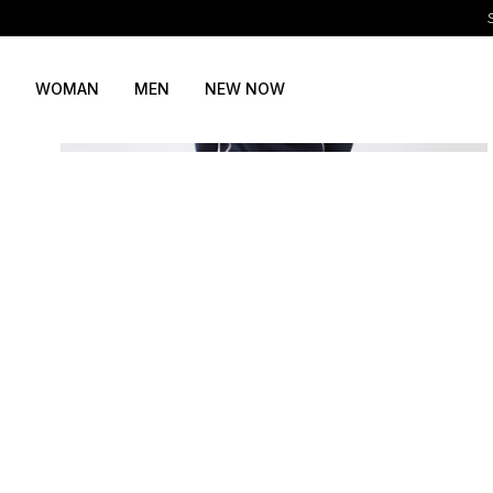
WOMAN
MEN
NEW NOW
S
M
L
XL
XXL
S
M
L
XL
XXL
ADD TO CART
ADD TO CART