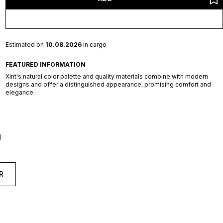
Estimated on
10.08.2026
in cargo
FEATURED INFORMATION
Xint's natural color palette and quality materials combine with modern
designs and offer a distinguished appearance, promising comfort and
elegance.
d
R