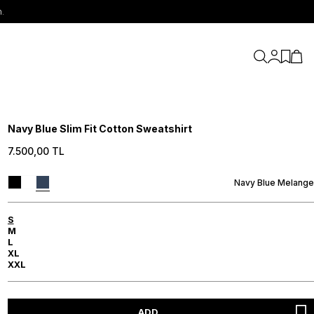
.
My Accou
My Fav
My C
Navy Blue Slim Fit Cotton Sweatshirt
7.500,00
TL
Navy Blue Melange
S
M
L
XL
XXL
ADD