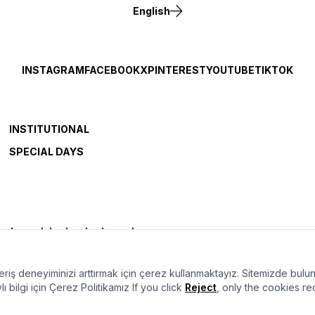
English
INSTAGRAM
FACEBOOK
X
PINTEREST
YOUTUBE
TIKTOK
INSTITUTIONAL
SPECIAL DAYS
ERİLERE İLİŞKİN BİLGİLENDİRME
veriş deneyiminizi arttırmak için çerez kullanmaktayız. Sitemizde bu
Bu sayfada yer alan görsellerde yapay zekâ teknolojileri kullanılmıştır.
ı bilgi için
Çerez Politikamız
If you click
Reject
, only the cookies re