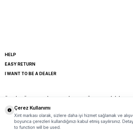
HELP
EASY RETURN
I WANT TO BE A DEALER
ÜYELİK SÖZLEŞMESİ
MESAFELİ SATIŞ SÖZLEŞMESİ
KİŞİSEL V
Çerez Kullanımı
Xint markası olarak, sizlere daha iyi hizmet sağlamak ve alış
boyunca çerezleri kullandığınızı kabul etmiş sayılırsınız. Detayl
to function will be used.