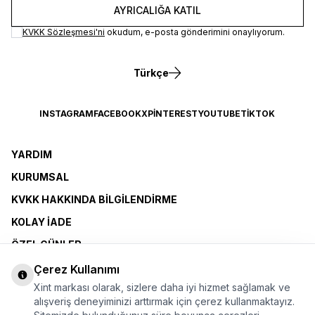
AYRICALIĞA KATIL
KVKK Sözleşmesi'ni
okudum, e-posta gönderimini onaylıyorum.
Türkçe
INSTAGRAM
FACEBOOK
X
PINTEREST
YOUTUBE
TIKTOK
YARDIM
KURUMSAL
KVKK HAKKINDA BILGILENDIRME
KOLAY İADE
ÖZEL GÜNLER
XINT CLUB
Çerez Kullanımı
Xint markası olarak, sizlere daha iyi hizmet sağlamak ve
BAYI OLMAK İSTIYORUM
alışveriş deneyiminizi arttırmak için çerez kullanmaktayız.