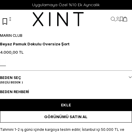
Uygulamaya Özel %10 Ek Ayrıcalık
Hesabı
Favor
Sep
MARIN CLUB
Beyaz Pamuk Dokulu Oversize Şort
4.000,00
TL
XS
S
M
L
XL
XS
S
M
L
XL
SEPETE EKLE / +
SEPETE EKLE / +
BEDEN SEÇ
(SEÇILI BEDEN:
)
BEDEN REHBERI
EKLE
GÖRÜNÜMÜ SATIN AL
Tahmini 1-2 iş günü içinde kargoya teslim edilir; İstanbul içi 50.000 TL ve