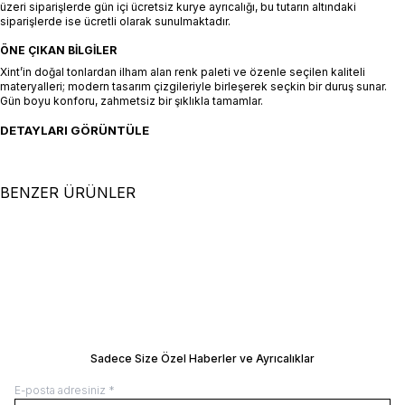
üzeri siparişlerde gün içi ücretsiz kurye ayrıcalığı, bu tutarın altındaki
siparişlerde ise ücretli olarak sunulmaktadır.
ÖNE ÇIKAN BILGILER
Xint’in doğal tonlardan ilham alan renk paleti ve özenle seçilen kaliteli
materyalleri; modern tasarım çizgileriyle birleşerek seçkin bir duruş sunar.
Gün boyu konforu, zahmetsiz bir şıklıkla tamamlar.
DETAYLARI GÖRÜNTÜLE
BENZER ÜRÜNLER
+4 Renk
+4 Renk
XS
S
M
L
XL
XS
S
M
L
XL
Siyah %100 Keten Oversize Şort
Beyaz %100 Keten Oversize Şort
SEPETE EKLE / +
SEPETE EKLE / +
8.000,00
TL
8.000,00
TL
Manken Ölçüleri: Boy 177 cm / Göğüs 81
Manken Ölçüleri: Boy 177 cm / Göğüs 8
cm / Bel 61 cm / Kalça 78 cm Manken
cm / Bel 61 cm / Kalça 78 cm Manken
Üzerindeki Beden: 36/S
Üzerindeki Beden: 36/S
BEDEN REHBERI
BEDEN REHBERI
Sadece Size Özel Haberler ve Ayrıcalıklar