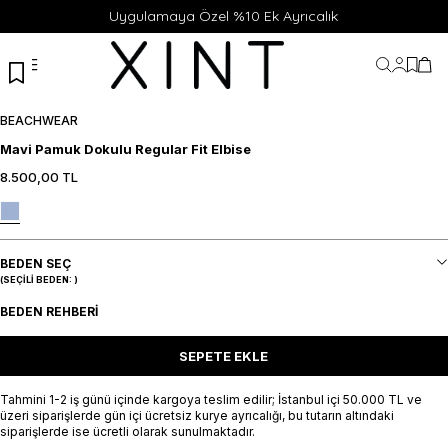
Uygulamaya Özel %10 Ek Ayrıcalık
Hesabı
Favor
Sep
BEACHWEAR
Mavi Pamuk Dokulu Regular Fit Elbise
8.500,00
TL
BEDEN SEÇ
(SEÇILI BEDEN:
)
BEDEN REHBERI
SEPETE EKLE
Tahmini 1-2 iş günü içinde kargoya teslim edilir; İstanbul içi 50.000 TL ve
üzeri siparişlerde gün içi ücretsiz kurye ayrıcalığı, bu tutarın altındaki
siparişlerde ise ücretli olarak sunulmaktadır.