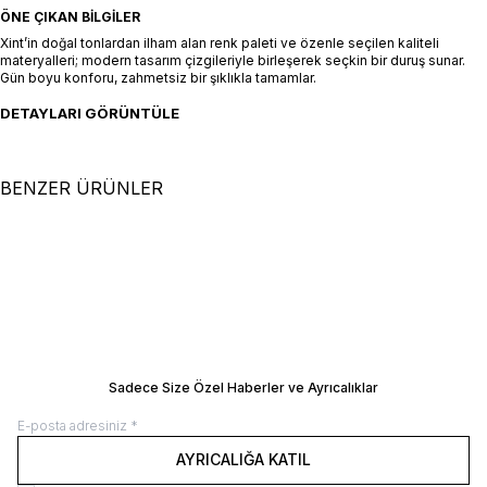
ÖNE ÇIKAN BILGILER
Xint’in doğal tonlardan ilham alan renk paleti ve özenle seçilen kaliteli
materyalleri; modern tasarım çizgileriyle birleşerek seçkin bir duruş sunar.
Gün boyu konforu, zahmetsiz bir şıklıkla tamamlar.
DETAYLARI GÖRÜNTÜLE
BENZER ÜRÜNLER
+2 Renk
XS
S
M
L
XL
XS
S
M
L
XL
Turkuaz Doğal Dökümlü Oversize
Siyah Modal Karışımlı Oversize
Elbise
SEPETE EKLE / +
Elbise
SEPETE EKLE / +
9.500,00
TL
16.500,00
TL
Manken Ölçüleri: Boy 177 cm / Göğüs 81
Manken Ölçüleri: Boy 177 cm / Göğüs 8
cm / Bel 61 cm / Kalça 78 cm Manken
cm / Bel 61 cm / Kalça 78 cm Manken
Üzerindeki Beden: 36/S
Üzerindeki Beden: 36/S
BEDEN REHBERI
BEDEN REHBERI
Sadece Size Özel Haberler ve Ayrıcalıklar
AYRICALIĞA KATIL