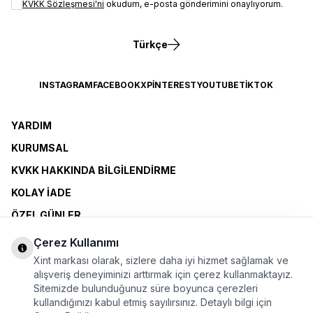
KVKK Sözleşmesi'ni
okudum, e-posta gönderimini onaylıyorum.
Türkçe
INSTAGRAM
FACEBOOK
X
PINTEREST
YOUTUBE
TIKTOK
YARDIM
KURUMSAL
KVKK HAKKINDA BILGILENDIRME
KOLAY İADE
ÖZEL GÜNLER
XINT CLUB
Çerez Kullanımı
BAYI OLMAK İSTIYORUM
Xint markası olarak, sizlere daha iyi hizmet sağlamak ve
alışveriş deneyiminizi arttırmak için çerez kullanmaktayız.
Sitemizde bulunduğunuz süre boyunca çerezleri
ÜYELİK SÖZLEŞMESİ
kullandığınızı kabul etmiş sayılırsınız. Detaylı bilgi için