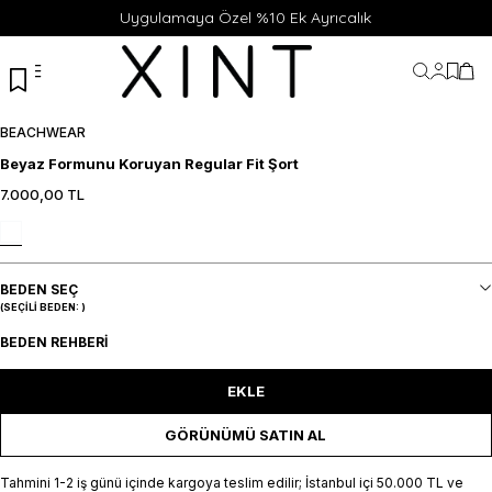
Uygulamaya Özel %10 Ek Ayrıcalık
Hesabı
Favor
Sep
BEACHWEAR
Beyaz Formunu Koruyan Regular Fit Şort
7.000,00
TL
S
M
L
XL
XXL
SEPETE EKLE / +
BEDEN SEÇ
(SEÇILI BEDEN:
)
BEDEN REHBERI
EKLE
GÖRÜNÜMÜ SATIN AL
Tahmini 1-2 iş günü içinde kargoya teslim edilir; İstanbul içi 50.000 TL ve