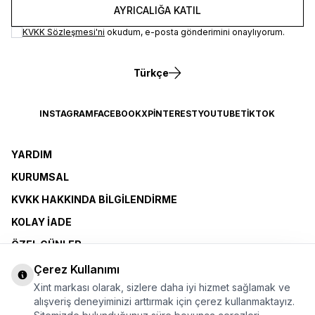
AYRICALIĞA KATIL
KVKK Sözleşmesi'ni
okudum, e-posta gönderimini onaylıyorum.
Türkçe
INSTAGRAM
FACEBOOK
X
PINTEREST
YOUTUBE
TIKTOK
YARDIM
KURUMSAL
KVKK HAKKINDA BILGILENDIRME
KOLAY İADE
ÖZEL GÜNLER
XINT CLUB
Çerez Kullanımı
Xint markası olarak, sizlere daha iyi hizmet sağlamak ve
BAYI OLMAK İSTIYORUM
alışveriş deneyiminizi arttırmak için çerez kullanmaktayız.