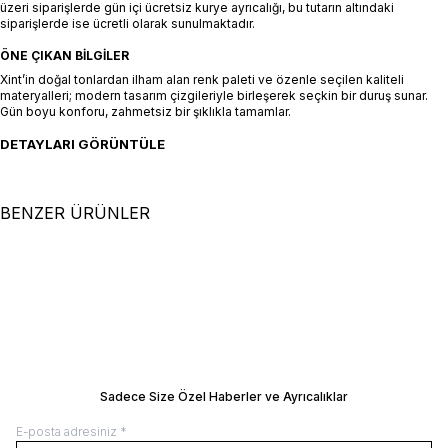
üzeri siparişlerde gün içi ücretsiz kurye ayrıcalığı, bu tutarın altındaki
siparişlerde ise ücretli olarak sunulmaktadır.
ÖNE ÇIKAN BILGILER
Xint’in doğal tonlardan ilham alan renk paleti ve özenle seçilen kaliteli
materyalleri; modern tasarım çizgileriyle birleşerek seçkin bir duruş sunar.
Gün boyu konforu, zahmetsiz bir şıklıkla tamamlar.
DETAYLARI GÖRÜNTÜLE
BENZER ÜRÜNLER
+2 Renk
+2 Renk
S
M
L
XL
XXL
S
M
L
XL
XXL
Beyaz Pamuk Dokulu Regular Fit
Siyah Formunu Koruyan Slim Fit
Şort
SEPETE EKLE / +
Şort
SEPETE EKLE / +
4.500,00
TL
6.500,00
TL
Manken Ölçüleri: Boy 190 cm / Göğüs 95
Manken Ölçüleri: Boy 190 cm / Göğüs 
/ Bel 79 / Kalça 95
/ Bel 79 / Kalça 95
Manken Üzerindeki Beden: 32/M
Manken Üzerindeki Beden: 32/M
BEDEN REHBERI
BEDEN REHBERI
Sadece Size Özel Haberler ve Ayrıcalıklar