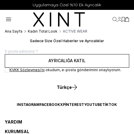
Uygulamaya Özel %10 Ek Ayrıcalık
Hesabı
Favor
Sep
Ana Sayfa
Kadın Total Look
ACTIVE WEAR
Sadece Size Özel Haberler ve Ayrıcalıklar
AYRICALIĞA KATIL
KVKK Sözleşmesi'ni
okudum, e-posta gönderimini onaylıyorum.
Türkçe
INSTAGRAM
FACEBOOK
X
PINTEREST
YOUTUBE
TIKTOK
YARDIM
KURUMSAL