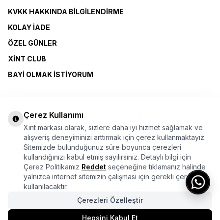
KVKK HAKKINDA BILGILENDIRME
KOLAY İADE
ÖZEL GÜNLER
XINT CLUB
BAYI OLMAK İSTIYORUM
ÜYELİK SÖZLEŞMESİ
MESAFELİ SATIŞ SÖZLEŞMESİ
Çerez Kullanımı
KİŞİSEL VERİLERE İLİŞKİN BİLGİLENDİRME
Xint markası olarak, sizlere daha iyi hizmet sağlamak ve
alışveriş deneyiminizi arttırmak için çerez kullanmaktayız.
Sitemizde bulunduğunuz süre boyunca çerezleri
Bu sayfada yer alan görsellerde yapay zekâ teknolojileri kullanılmıştır.
kullandığınızı kabul etmiş sayılırsınız. Detaylı bilgi için
Çerez Politikamız
Reddet
seçeneğine tıklamanız halinde
yalnızca internet sitemizin çalışması için gerekli çerezler
kullanılacaktır.
Çerezleri Özelleştir
Hepsini Kabul Et