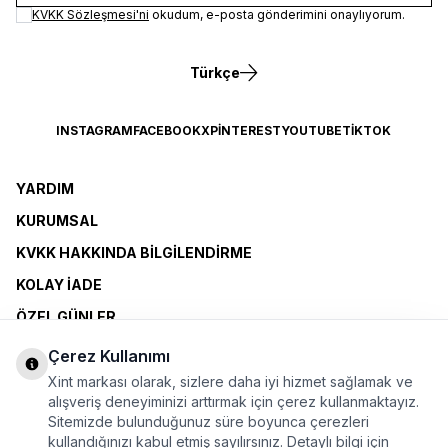
KVKK Sözleşmesi'ni
okudum, e-posta gönderimini onaylıyorum.
Türkçe
INSTAGRAM
FACEBOOK
X
PINTEREST
YOUTUBE
TIKTOK
YARDIM
KURUMSAL
KVKK HAKKINDA BILGILENDIRME
KOLAY İADE
ÖZEL GÜNLER
XINT CLUB
Çerez Kullanımı
BAYI OLMAK İSTIYORUM
Xint markası olarak, sizlere daha iyi hizmet sağlamak ve
alışveriş deneyiminizi arttırmak için çerez kullanmaktayız.
Sitemizde bulunduğunuz süre boyunca çerezleri
ÜYELİK SÖZLEŞMESİ
kullandığınızı kabul etmiş sayılırsınız. Detaylı bilgi için