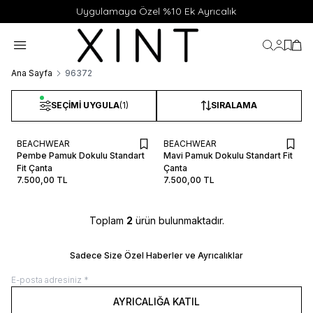
Uygulamaya Özel %10 Ek Ayrıcalık
Hesabı
Favor
Sep
Ana Sayfa
96372
SEÇIMI UYGULA
(1)
SIRALAMA
BEACHWEAR
BEACHWEAR
STD
STD
Pembe Pamuk Dokulu Standart
Mavi Pamuk Dokulu Standart Fit
Fit Çanta
SEPETE EKLE / +
Çanta
SEPETE EKLE / +
7.500,00
TL
7.500,00
TL
BEDEN REHBERI
BEDEN REHBERI
Toplam
2
ürün bulunmaktadır.
Sadece Size Özel Haberler ve Ayrıcalıklar
AYRICALIĞA KATIL