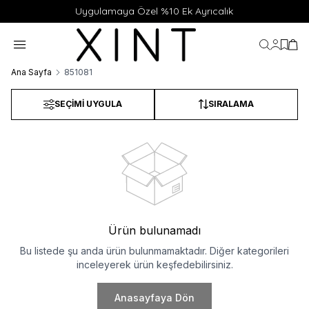
Uygulamaya Özel %10 Ek Ayrıcalık
Hesabı
Favor
Sep
Ana Sayfa
851081
SEÇIMI UYGULA
SIRALAMA
Ürün bulunamadı
Bu listede şu anda ürün bulunmamaktadır. Diğer kategorileri
inceleyerek ürün keşfedebilirsiniz.
Anasayfaya Dön