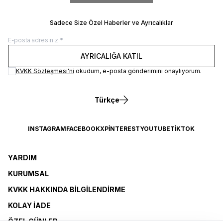
Sadece Size Özel Haberler ve Ayrıcalıklar
AYRICALIĞA KATIL
KVKK Sözleşmesi'ni
okudum, e-posta gönderimini onaylıyorum.
Türkçe
INSTAGRAM
FACEBOOK
X
PINTEREST
YOUTUBE
TIKTOK
YARDIM
KURUMSAL
KVKK HAKKINDA BILGILENDIRME
KOLAY İADE
ÖZEL GÜNLER