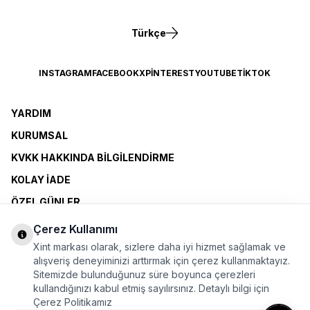
Türkçe
INSTAGRAM
FACEBOOK
X
PINTEREST
YOUTUBE
TIKTOK
YARDIM
KURUMSAL
KVKK HAKKINDA BILGILENDIRME
KOLAY İADE
ÖZEL GÜNLER
XINT CLUB
Çerez Kullanımı
BAYI OLMAK İSTIYORUM
Xint markası olarak, sizlere daha iyi hizmet sağlamak ve
alışveriş deneyiminizi arttırmak için çerez kullanmaktayız.
Sitemizde bulunduğunuz süre boyunca çerezleri
ÜYELİK SÖZLEŞMESİ
kullandığınızı kabul etmiş sayılırsınız. Detaylı bilgi için
MESAFELİ SATIŞ SÖZLEŞMESİ
Çerez Politikamız