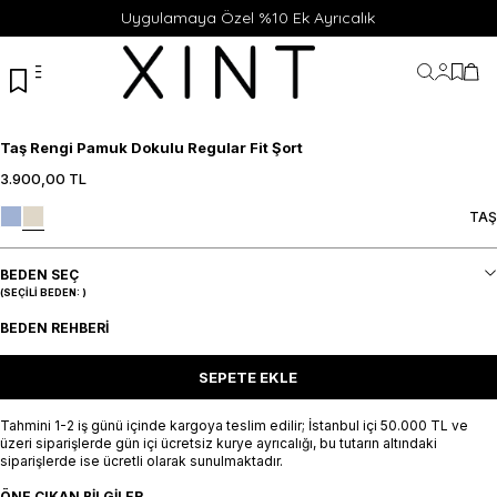
Uygulamaya Özel %10 Ek Ayrıcalık
Hesabı
Favor
Sep
Taş Rengi Pamuk Dokulu Regular Fit Şort
3.900,00
TL
TAŞ
BEDEN SEÇ
(SEÇILI BEDEN:
)
BEDEN REHBERI
SEPETE EKLE
Tahmini 1-2 iş günü içinde kargoya teslim edilir; İstanbul içi 50.000 TL ve
üzeri siparişlerde gün içi ücretsiz kurye ayrıcalığı, bu tutarın altındaki
siparişlerde ise ücretli olarak sunulmaktadır.
ÖNE ÇIKAN BILGILER