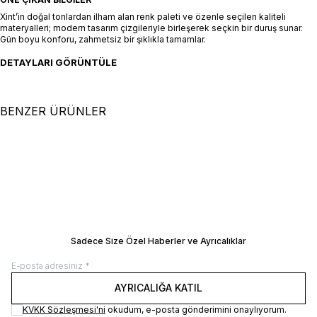
Xint’in doğal tonlardan ilham alan renk paleti ve özenle seçilen kaliteli
materyalleri; modern tasarım çizgileriyle birleşerek seçkin bir duruş sunar.
Gün boyu konforu, zahmetsiz bir şıklıkla tamamlar.
DETAYLARI GÖRÜNTÜLE
BENZER ÜRÜNLER
+4 Renk
+4 Renk
XS
S
M
L
XL
XS
S
M
L
XL
Siyah %100 Keten Oversize Şort
Beyaz %100 Keten Oversize Şort
SEPETE EKLE / +
SEPETE EKLE / +
8.000,00
TL
8.000,00
TL
Manken Ölçüleri: Boy 177 cm / Göğüs 81
Manken Ölçüleri: Boy 177 cm / Göğüs 8
cm / Bel 61 cm / Kalça 78 cm Manken
cm / Bel 61 cm / Kalça 78 cm Manken
Üzerindeki Beden: 36/S
Üzerindeki Beden: 36/S
BEDEN REHBERI
BEDEN REHBERI
Sadece Size Özel Haberler ve Ayrıcalıklar
AYRICALIĞA KATIL
KVKK Sözleşmesi'ni
okudum, e-posta gönderimini onaylıyorum.